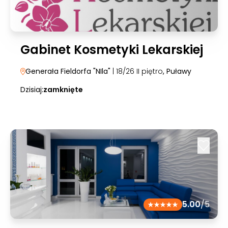
Gabinet Kosmetyki Lekarskiej
Generała Fieldorfa "NIla"
| 18/26 II piętro
, Puławy
Dzisiaj:
zamknięte
5.00
/5