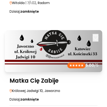
Witolda
| 7/1.02
, Radom
Dzisiaj:
zamknięte
5.00
/5
Matka Cię Zabije
Królowej Jadwigi 10
, Jaworzno
Dzisiaj:
zamknięte