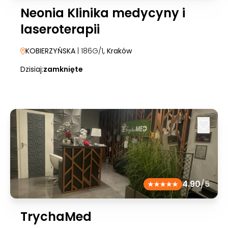
Neonia Klinika medycyny i
laseroterapii
KOBIERZYŃSKA
| 186G/1
, Kraków
Dzisiaj:
zamknięte
4.90
/5
TrychaMed