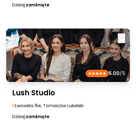
Dzisiaj:
zamknięte
5.00
/5
Lush Studio
Lwowska 15e
, Tomaszów Lubelski
Dzisiaj:
zamknięte