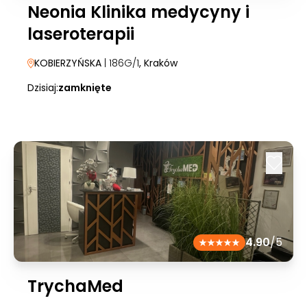
Neonia Klinika medycyny i
laseroterapii
KOBIERZYŃSKA
| 186G/1
, Kraków
Dzisiaj:
zamknięte
4.90
/5
TrychaMed