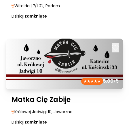
Witolda
| 7/1.02
, Radom
Dzisiaj:
zamknięte
5.00
/5
Matka Cię Zabije
Królowej Jadwigi 10
, Jaworzno
Dzisiaj:
zamknięte