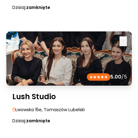
Dzisiaj:
zamknięte
5.00
/5
Lush Studio
Lwowska 15e
, Tomaszów Lubelski
Dzisiaj:
zamknięte