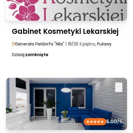
Gabinet Kosmetyki Lekarskiej
Generała Fieldorfa "NIla"
| 18/26 II piętro
, Puławy
Dzisiaj:
zamknięte
5.00
/5