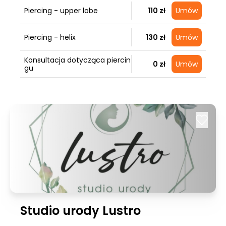
Piercing - upper lobe
110 zł
Umów
Piercing - helix
130 zł
Umów
Konsultacja dotycząca piercin
0 zł
Umów
gu
Studio urody Lustro