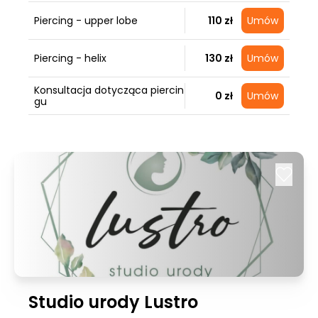
Piercing - upper lobe
110 zł
Umów
Piercing - helix
130 zł
Umów
Konsultacja dotycząca piercin
0 zł
Umów
gu
Studio urody Lustro