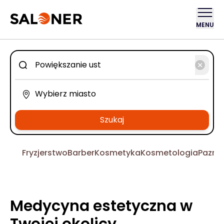
MENU
Szukaj
Fryzjerstwo
Barber
Kosmetyka
Kosmetologia
Pazno
Medycyna estetyczna w