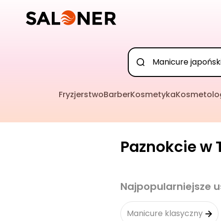
Fryzjerstwo
Barber
Kosmetyka
Kosmetolo
Paznokcie w T
Najpopularniejsze u
Manicure klasyczny