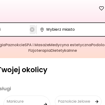
gia
Paznokcie
SPA i Masaże
Medycyna estetyczna
Podolo
Fizjoterapia
Dietetyka
Inne
wojej okolicy
sługi
Manicure
Paznokcie żelowe