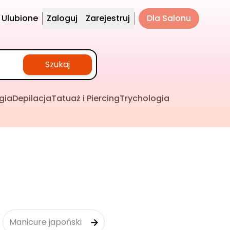
Ulubione
Zaloguj
Zarejestruj
Dla Salonu
Szukaj
gia
Depilacja
Tatuaż i Piercing
Trychologia
Manicure japoński