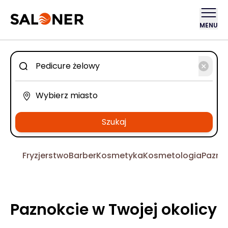
MENU
Szukaj
Fryzjerstwo
Barber
Kosmetyka
Kosmetologia
Pazno
Paznokcie w Twojej okolicy