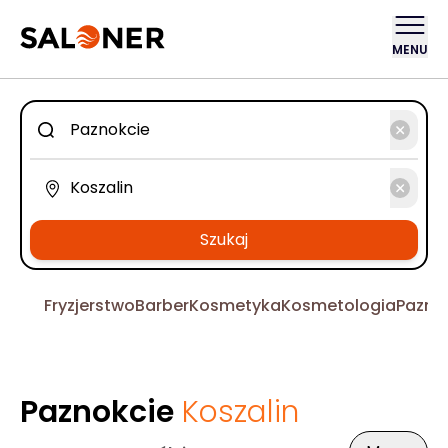
MENU
Szukaj
Fryzjerstwo
Barber
Kosmetyka
Kosmetologia
Pazno
Paznokcie
Koszalin