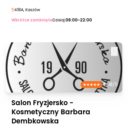
418A
, Kaszów
Wkrótce zamknięte
Dzisiaj:
06:00-22:00
4.90
/5
Salon Fryzjersko -
Kosmetyczny Barbara
Dembkowska