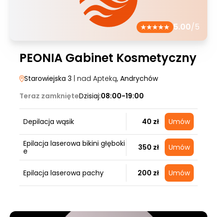
5.00
/5
PEONIA Gabinet Kosmetyczny
Starowiejska 3
| nad Apteką
, Andrychów
Teraz zamknięte
Dzisiaj:
08:00-19:00
Depilacja wąsik
40 zł
Umów
Epilacja laserowa bikini głęboki
350 zł
Umów
e
Epilacja laserowa pachy
200 zł
Umów