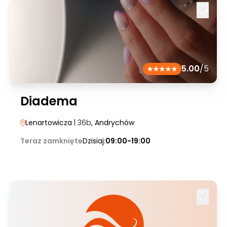
5.00
/5
Diadema
Lenartowicza
| 36b
, Andrychów
Teraz zamknięte
Dzisiaj:
09:00-19:00