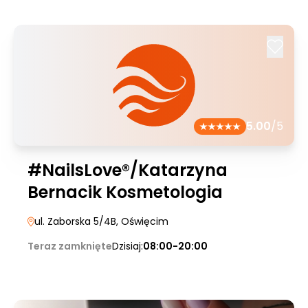
5.00
/5
#NailsLove®/Katarzyna
Bernacik Kosmetologia
ul. Zaborska 5/4B
, Oświęcim
Teraz zamknięte
Dzisiaj:
08:00-20:00