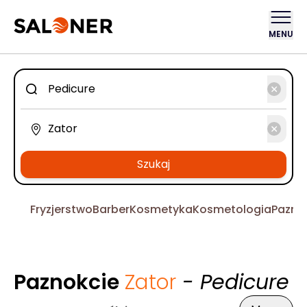
MENU
Szukaj
Fryzjerstwo
Barber
Kosmetyka
Kosmetologia
Pazno
Paznokcie
Zator
- Pedicure