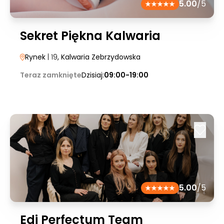
5.00
/5
Sekret Piękna Kalwaria
Rynek
| 19
, Kalwaria Zebrzydowska
Teraz zamknięte
Dzisiaj:
09:00-19:00
5.00
/5
Edi Perfectum Team