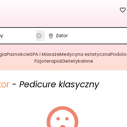
gia
Paznokcie
SPA i Masaże
Medycyna estetyczna
Podolo
Fizjoterapia
Dietetyka
Inne
tor
- Pedicure klasyczny