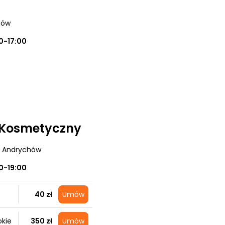
hów
0-17:00
 Kosmetyczny
, Andrychów
0-19:00
40 zł
Umów
okie
350 zł
Umów