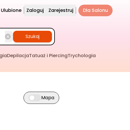
Ulubione
Zaloguj
Zarejestruj
Dla Salonu
Szukaj
gia
Depilacja
Tatuaż i Piercing
Trychologia
Mapa
Przełącz widok mapy