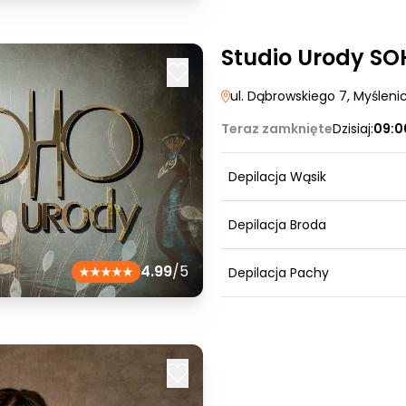
Studio Urody S
ul. Dąbrowskiego 7
, Myśleni
Teraz zamknięte
Dzisiaj:
09:0
Depilacja Wąsik
Depilacja Broda
4.99
/5
Depilacja Pachy