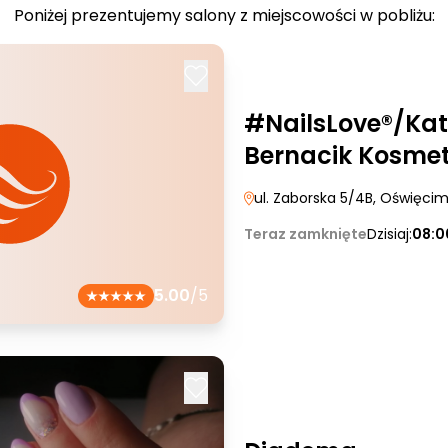
Poniżej prezentujemy salony z miejscowości w pobliżu:
#NailsLove®/Ka
Bernacik Kosmet
ul. Zaborska 5/4B
, Oświęci
Teraz zamknięte
Dzisiaj:
08:0
5.00
/5