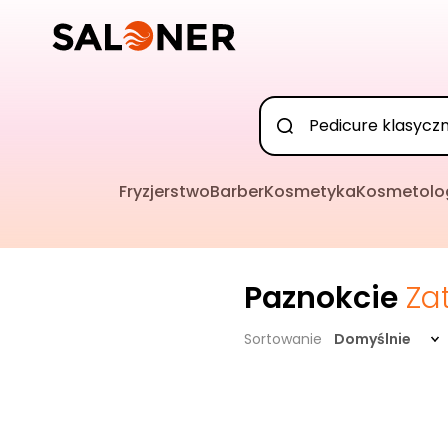
Fryzjerstwo
Barber
Kosmetyka
Kosmetolo
Paznokcie
Za
Sortowanie
Domyślnie