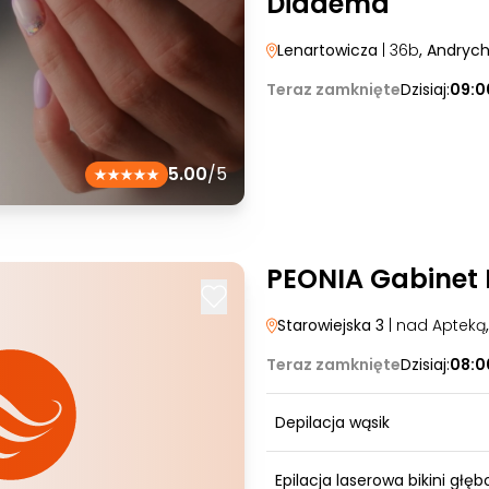
Diadema
Lenartowicza
| 36b
, Andryc
Teraz zamknięte
Dzisiaj:
09:0
5.00
/5
PEONIA Gabinet
Starowiejska 3
| nad Apteką
Teraz zamknięte
Dzisiaj:
08:0
Depilacja wąsik
Epilacja laserowa bikini głęb