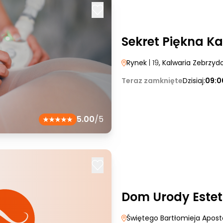
Sekret Piękna K
Rynek
| 19
, Kalwaria Zebrzy
Teraz zamknięte
Dzisiaj:
09:0
5.00
/5
Dom Urody Estet
Świętego Bartłomieja Apost