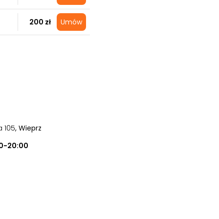
200 zł
Umów
a 105
, Wieprz
0-20:00