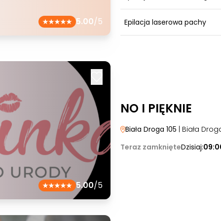
5.00
/5
Epilacja laserowa pachy
NO I PIĘKNIE
Biała Droga 105
| Biała Drog
Teraz zamknięte
Dzisiaj:
09:0
5.00
/5