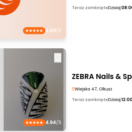
Teraz zamknięte
Dzisiaj:
08:0
5.00
/5
ZEBRA Nails & S
Wiejska 47
, Olkusz
Teraz zamknięte
Dzisiaj:
12:0
4.94
/5