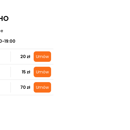
OHO
ce
0-19:00
20 zł
Umów
15 zł
Umów
70 zł
Umów