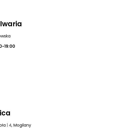
alwaria
dowska
0-19:00
ica
oła
| 4
, Mogilany