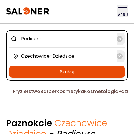
MENU
Szukaj
Fryzjerstwo
Barber
Kosmetyka
Kosmetologia
Pazno
Paznokcie
Czechowice-