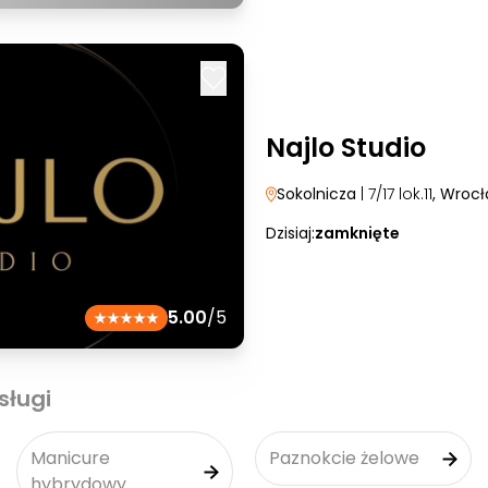
Najlo Studio
Sokolnicza
| 7/17 lok.11
, Wroc
Dzisiaj:
zamknięte
5.00
/5
sługi
Manicure
Paznokcie żelowe
hybrydowy