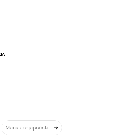
ław
Manicure japoński