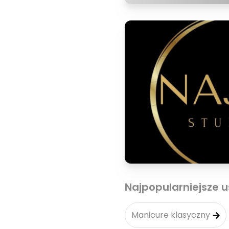
Najpopularniejsze u
Manicure klasyczny