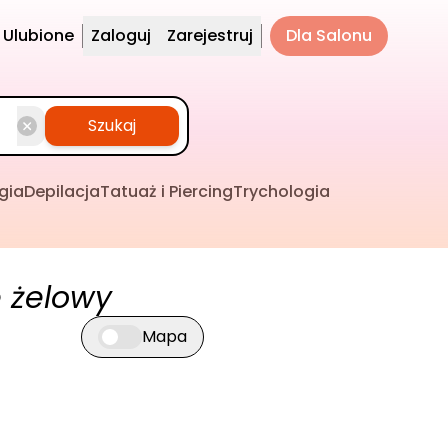
Ulubione
Zaloguj
Zarejestruj
Dla Salonu
Szukaj
gia
Depilacja
Tatuaż i Piercing
Trychologia
 żelowy
Mapa
Przełącz widok mapy