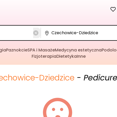
gia
Paznokcie
SPA i Masaże
Medycyna estetyczna
Podolo
Fizjoterapia
Dietetyka
Inne
echowice-Dziedzice
- Pedicure