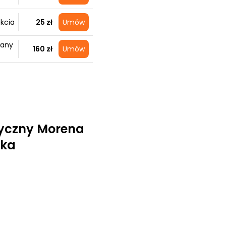
kcia
25 zł
Umów
wany
160 zł
Umów
yczny Morena
ska