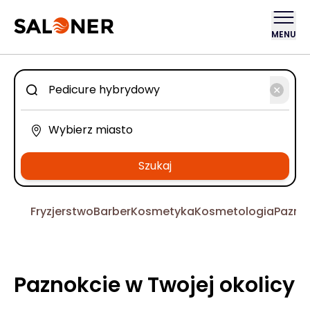
MENU
Szukaj
Fryzjerstwo
Barber
Kosmetyka
Kosmetologia
Pazno
Paznokcie w Twojej okolicy