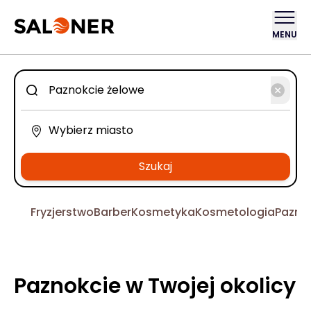
MENU
Szukaj
Fryzjerstwo
Barber
Kosmetyka
Kosmetologia
Pazno
Paznokcie w Twojej okolicy