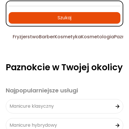
Szukaj
Fryzjerstwo
Barber
Kosmetyka
Kosmetologia
Pazno
Paznokcie w Twojej okolicy
Najpopularniejsze usługi
Manicure klasyczny
Manicure hybrydowy