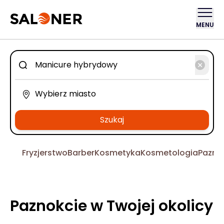
MENU
Szukaj
Fryzjerstwo
Barber
Kosmetyka
Kosmetologia
Pazno
Paznokcie w Twojej okolicy