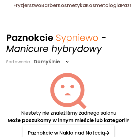
Fryzjerstwo
Barber
Kosmetyka
Kosmetologia
Pazno
Paznokcie
Sypniewo
-
Manicure hybrydowy
Domyślnie
Sortowanie
Niestety nie znaleźliśmy żadnego salonu
Może poszukamy w innym mieście lub kategorii?
Paznokcie w Nakło nad Notecią