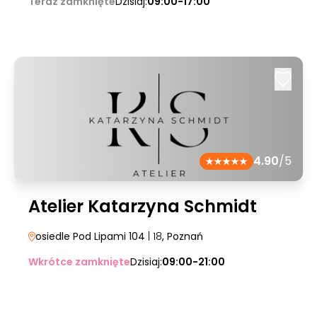
Teraz zamknięte
Dzisiaj:
09:00-17:00
4.90
/5
Atelier Katarzyna Schmidt
osiedle Pod Lipami 104
| 18
, Poznań
Wkrótce zamknięte
Dzisiaj:
09:00-21:00