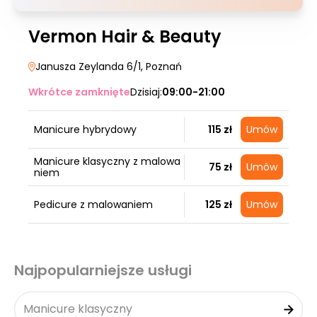
Vermon Hair & Beauty
Janusza Zeylanda 6/1
, Poznań
Wkrótce zamknięte
Dzisiaj:
09:00-21:00
Manicure hybrydowy
115 zł
Umów
Manicure klasyczny z malowa
75 zł
Umów
niem
Pedicure z malowaniem
125 zł
Umów
Najpopularniejsze usługi
Manicure klasyczny