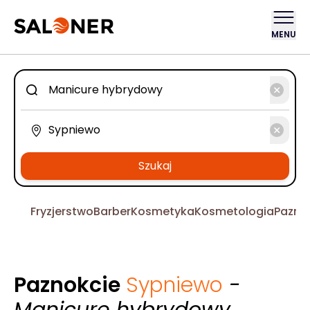
MENU
Szukaj
Fryzjerstwo
Barber
Kosmetyka
Kosmetologia
Pazno
Paznokcie
Sypniewo
-