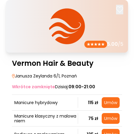
5.00
/5
Vermon Hair & Beauty
Janusza Zeylanda 6/1
, Poznań
Wkrótce zamknięte
Dzisiaj:
09:00-21:00
Manicure hybrydowy
115 zł
Umów
Manicure klasyczny z malowa
75 zł
Umów
niem