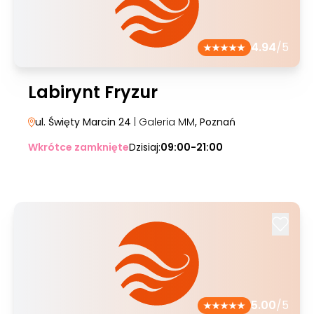
4.94
/5
Labirynt Fryzur
ul. Święty Marcin 24
| Galeria MM
, Poznań
Wkrótce zamknięte
Dzisiaj:
09:00-21:00
5.00
/5