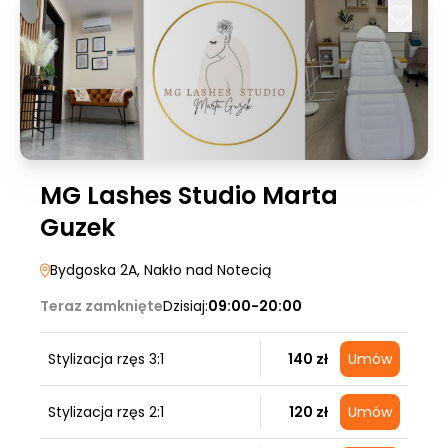
MG Lashes Studio Marta
Guzek
Bydgoska 2A
, Nakło nad Notecią
Teraz zamknięte
Dzisiaj:
09:00-20:00
Stylizacja rzęs 3:1
140 zł
Umów
Stylizacja rzęs 2:1
120 zł
Umów