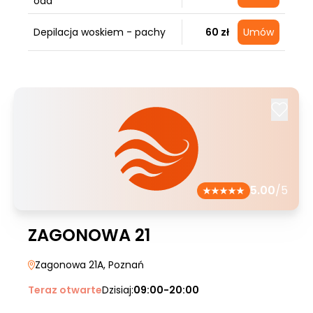
oda
Depilacja woskiem - pachy
60 zł
Umów
5.00
/5
ZAGONOWA 21
Zagonowa 21A
, Poznań
Teraz otwarte
Dzisiaj:
09:00-20:00