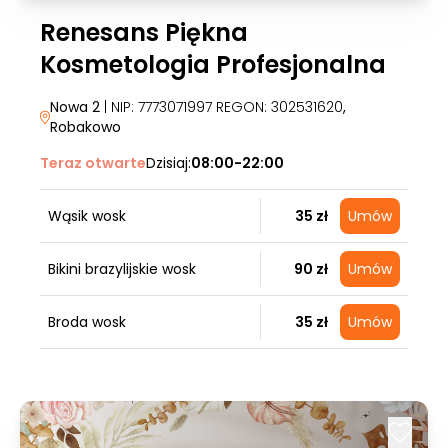
Renesans Piękna
Kosmetologia Profesjonalna
Nowa 2
| NIP: 7773071997 REGON: 302531620
,
Robakowo
Teraz otwarte
Dzisiaj:
08:00-22:00
Wąsik wosk
35 zł
Umów
Bikini brazylijskie wosk
90 zł
Umów
Broda wosk
35 zł
Umów