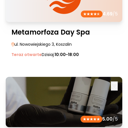
4.69
/5
Metamorfoza Day Spa
ul. Nowowiejskiego 3
, Koszalin
Teraz otwarte
Dzisiaj:
10:00-18:00
5.00
/5