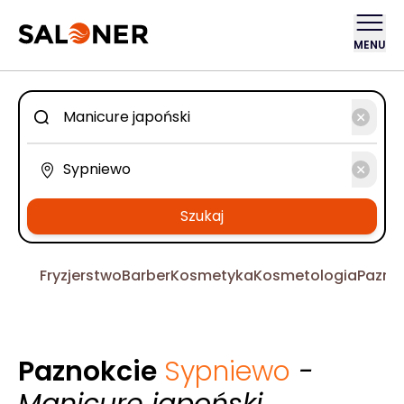
MENU
Szukaj
Fryzjerstwo
Barber
Kosmetyka
Kosmetologia
Pazno
Paznokcie
Sypniewo
-