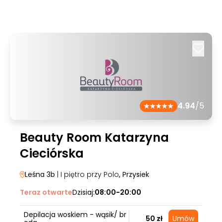
4.94
/5
Beauty Room Katarzyna
Cieciórska
Leśna 3b
| I piętro przy Polo
, Przysiek
Teraz otwarte
Dzisiaj:
08:00-20:00
Depilacja woskiem - wąsik/ br
50 zł
Umów