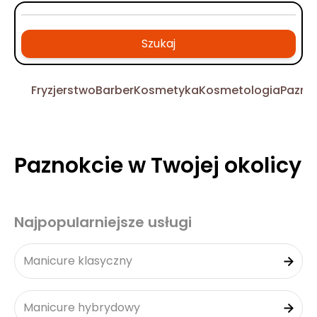
Szukaj
Fryzjerstwo
Barber
Kosmetyka
Kosmetologia
Pazno
Paznokcie w Twojej okolicy
Najpopularniejsze usługi
Manicure klasyczny
Manicure hybrydowy