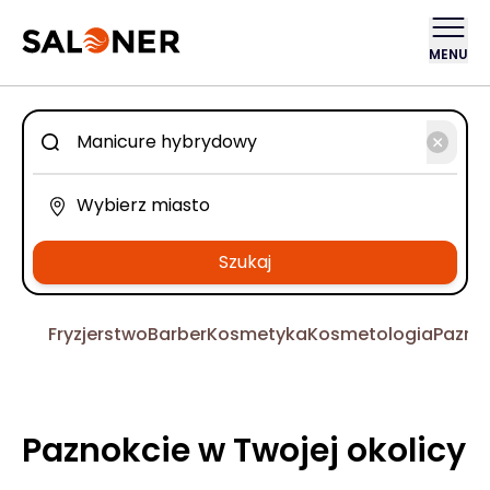
MENU
Szukaj
Fryzjerstwo
Barber
Kosmetyka
Kosmetologia
Pazno
Paznokcie w Twojej okolicy