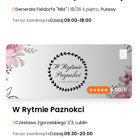
Generała Fieldorfa "NIla"
| 18/26 II piętro
, Puławy
Teraz zamknięte
Dzisiaj:
09:00-18:00
5.00
/5
W Rytmie Paznokci
Czesława Zgorzelskiego 1/3
, Lublin
Teraz zamknięte
Dzisiaj:
09:30-20:00