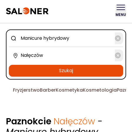
MENU
Szukaj
Fryzjerstwo
Barber
Kosmetyka
Kosmetologia
Pazno
Paznokcie
Nałęczów
-