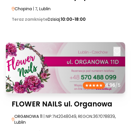
Chopina
| 7
, Lublin
Teraz zamknięte
Dzisiaj:
10:00-18:00
4.96
/5
FLOWER NAILS ul. Organowa
ORGANOWA 11
| NIP:7142048049, REGON:367078839
,
Lublin