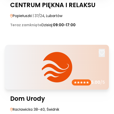
CENTRUM PIĘKNA I RELAKSU
Popiełuszki
| 37/24
, Lubartów
Teraz zamknięte
Dzisiaj:
09:00-17:00
5.00
/5
Dom Urody
Racławicka 38-40
, Świdnik