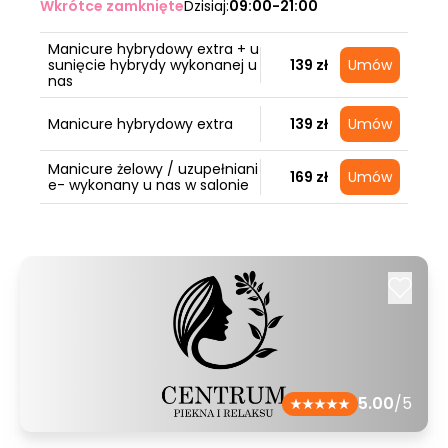
Wkrótce zamknięte
Dzisiaj:
09:00-21:00
Manicure hybrydowy extra + u
sunięcie hybrydy wykonanej u
139 zł
Umów
nas
Manicure hybrydowy extra
139 zł
Umów
Manicure żelowy / uzupełniani
169 zł
Umów
e- wykonany u nas w salonie
5.00
/5