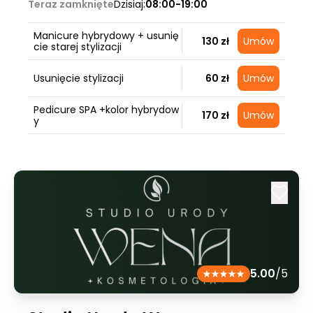
Teraz zamknięte
Dzisiaj:
08:00-19:00
Manicure hybrydowy + usunię
130 zł
Umów
cie starej stylizacji
Usunięcie stylizacji
60 zł
Umów
Pedicure SPA +kolor hybrydow
170 zł
Umów
y
5.00
/5