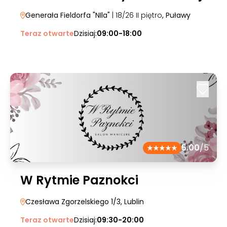
Generała Fieldorfa "NIla"
| 18/26 II piętro
, Puławy
Teraz otwarte
Dzisiaj:
09:00-18:00
5.00
/5
W Rytmie Paznokci
Czesława Zgorzelskiego 1/3
, Lublin
Teraz otwarte
Dzisiaj:
09:30-20:00