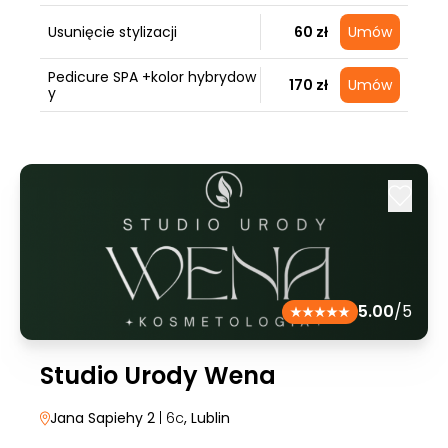
Usunięcie stylizacji
60 zł
Umów
Pedicure SPA +kolor hybrydow
170 zł
Umów
y
5.00
/5
Studio Urody Wena
Jana Sapiehy 2
| 6c
, Lublin