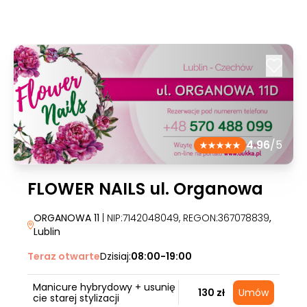
4.96
/5
FLOWER NAILS ul. Organowa
ORGANOWA 11
| NIP:7142048049, REGON:367078839
,
Lublin
Teraz otwarte
Dzisiaj:
08:00-19:00
Manicure hybrydowy + usunię
130 zł
Umów
cie starej stylizacji