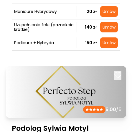
Manicure Hybrydowy
120 zł
Umów
Uzupełnienie żelu (paznokcie
140 zł
Umów
krótkie)
Pedicure + Hybryda
150 zł
Umów
5.00
/5
Podolog Sylwia Motyl