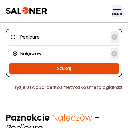
MENU
Szukaj
Fryzjerstwo
Barber
Kosmetyka
Kosmetologia
Pazno
Paznokcie
Nałęczów
-