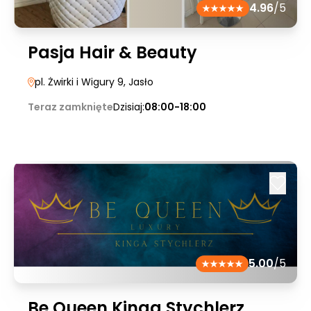
4.96
/5
Pasja Hair & Beauty
pl. Żwirki i Wigury 9
, Jasło
Teraz zamknięte
Dzisiaj:
08:00-18:00
5.00
/5
Be Queen Kinga Stychlerz