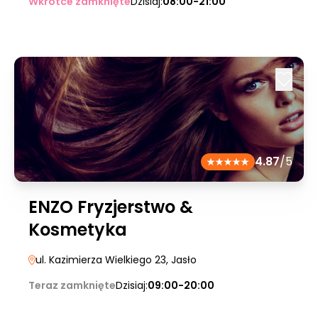
Wkrótce zamknięte
Dzisiaj:
08:00-21:00
4.87
/5
ENZO Fryzjerstwo &
Kosmetyka
ul. Kazimierza Wielkiego 23
, Jasło
Teraz zamknięte
Dzisiaj:
09:00-20:00