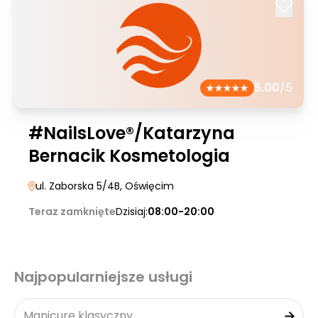
5.00
/5
#NailsLove®/Katarzyna
Bernacik Kosmetologia
ul. Zaborska 5/4B
, Oświęcim
Teraz zamknięte
Dzisiaj:
08:00-20:00
Najpopularniejsze usługi
Manicure klasyczny