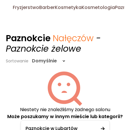
Fryzjerstwo
Barber
Kosmetyka
Kosmetologia
Pazno
Paznokcie
Nałęczów
-
Paznokcie żelowe
Domyślnie
Sortowanie
Niestety nie znaleźliśmy żadnego salonu
Może poszukamy w innym mieście lub kategorii?
Paznokcie w Lubartów