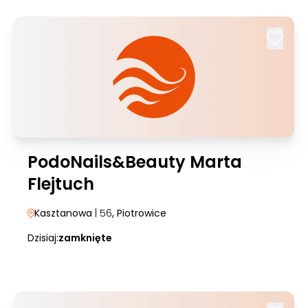
PodoNails&Beauty Marta
Flejtuch
Kasztanowa
| 56
, Piotrowice
Dzisiaj:
zamknięte