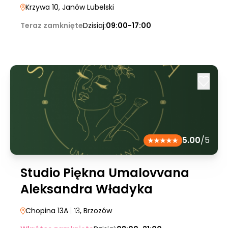
Krzywa 10
, Janów Lubelski
Teraz zamknięte
Dzisiaj:
09:00-17:00
5.00
/5
Studio Piękna Umalovvana
Aleksandra Władyka
Chopina 13A
| 13
, Brzozów