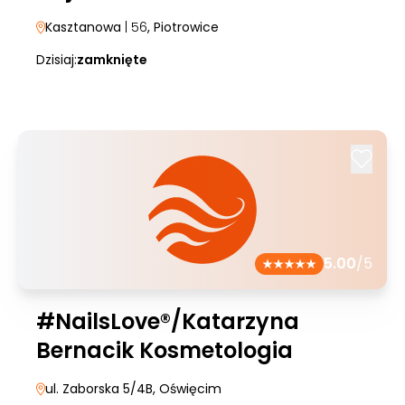
Kasztanowa
| 56
, Piotrowice
Dzisiaj:
zamknięte
5.00
/5
#NailsLove®/Katarzyna
Bernacik Kosmetologia
ul. Zaborska 5/4B
, Oświęcim