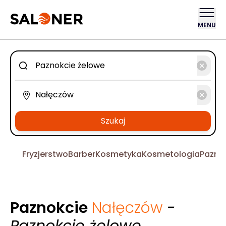
MENU
Szukaj
Fryzjerstwo
Barber
Kosmetyka
Kosmetologia
Pazno
Paznokcie
Nałęczów
-