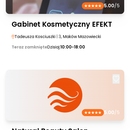
5.00
/5
Gabinet Kosmetyczny EFEKT
Tadeusza Kosciuszki
| 3
, Maków Mazowiecki
Teraz zamknięte
Dzisiaj:
10:00-18:00
5.00
/5