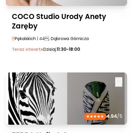
COCO Studio Urody Anety
Zaręby
Pękalskich
| 44
, Dąbrowa Górnicza
Teraz otwarte
Dzisiaj:
11:30-18:00
4.94
/5