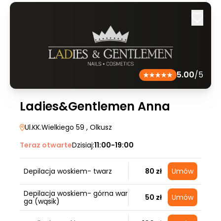
5.00
/5
Ladies&Gentlemen Anna
Ul.KK.Wielkiego 59
, Olkusz
Teraz otwarte
Dzisiaj:
11:00-19:00
Depilacja woskiem- twarz
80 zł
Umów
Depilacja woskiem- górna war
50 zł
Umów
ga (wąsik)