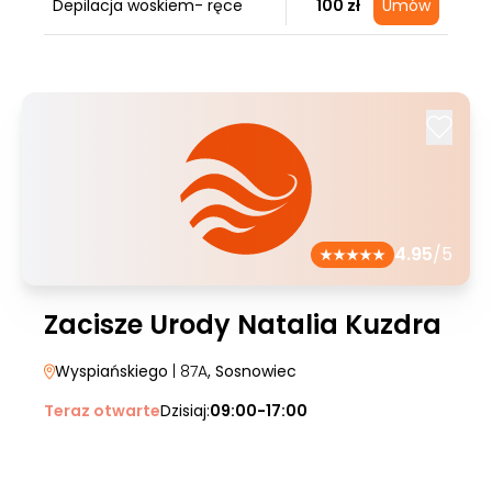
Depilacja woskiem- ręce
100 zł
Umów
4.95
/5
Zacisze Urody Natalia Kuzdra
Wyspiańskiego
| 87A
, Sosnowiec
Teraz otwarte
Dzisiaj:
09:00-17:00