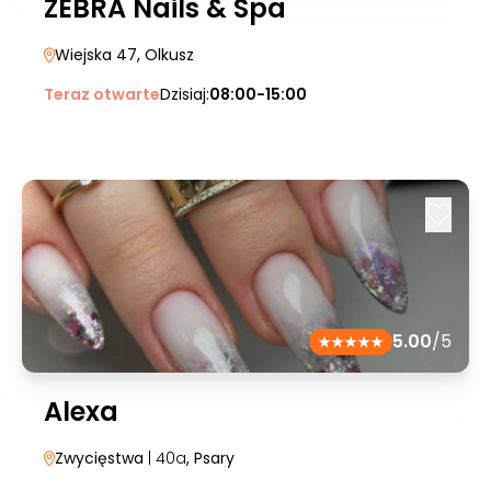
ZEBRA Nails & Spa
Wiejska 47
, Olkusz
Teraz otwarte
Dzisiaj:
08:00-15:00
5.00
/5
Alexa
Zwycięstwa
| 40a
, Psary