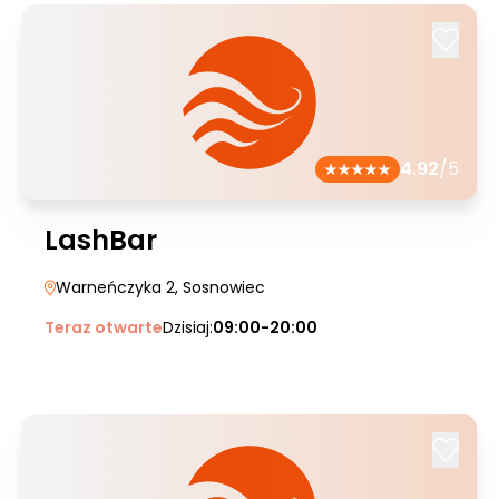
4.92
/5
LashBar
Warneńczyka 2
, Sosnowiec
Teraz otwarte
Dzisiaj:
09:00-20:00