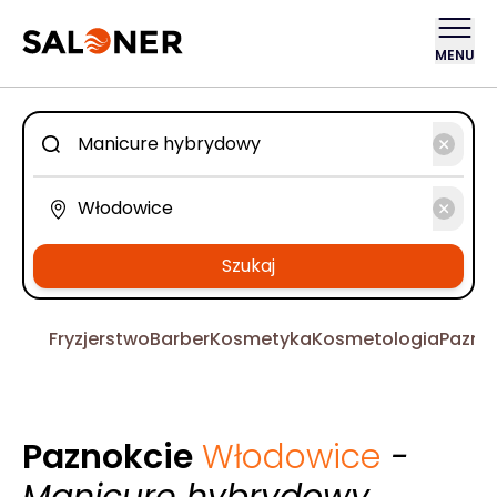
MENU
Szukaj
Fryzjerstwo
Barber
Kosmetyka
Kosmetologia
Pazno
Paznokcie
Włodowice
-