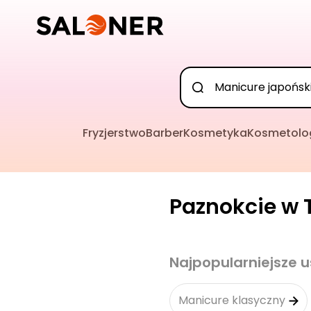
Fryzjerstwo
Barber
Kosmetyka
Kosmetolo
Paznokcie w T
Najpopularniejsze u
Manicure klasyczny