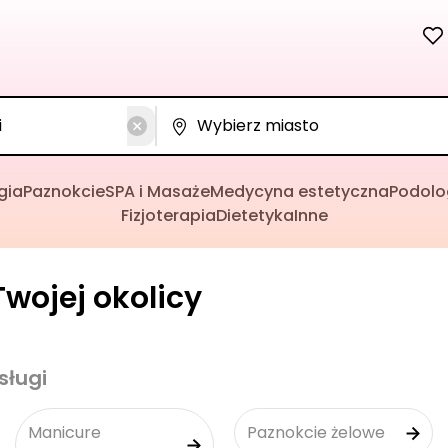
gia
Paznokcie
SPA i Masaże
Medycyna estetyczna
Podolo
Fizjoterapia
Dietetyka
Inne
wojej okolicy
sługi
Manicure
Paznokcie żelowe