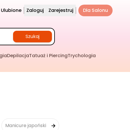
Ulubione
Zaloguj
Zarejestruj
Dla Salonu
Szukaj
gia
Depilacja
Tatuaż i Piercing
Trychologia
Manicure japoński