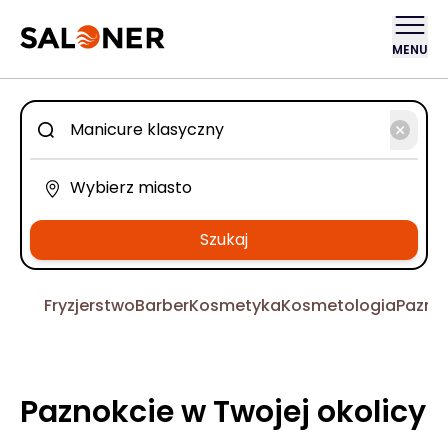
MENU
Szukaj
Fryzjerstwo
Barber
Kosmetyka
Kosmetologia
Pazno
Paznokcie w Twojej okolicy