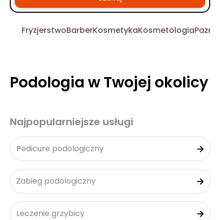
Fryzjerstwo
Barber
Kosmetyka
Kosmetologia
Pazno
Podologia w Twojej okolicy
Najpopularniejsze usługi
Pedicure podologiczny
Zabieg podologiczny
Leczenie grzybicy