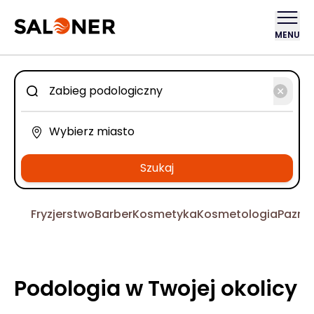
MENU
Szukaj
Fryzjerstwo
Barber
Kosmetyka
Kosmetologia
Pazno
Podologia w Twojej okolicy