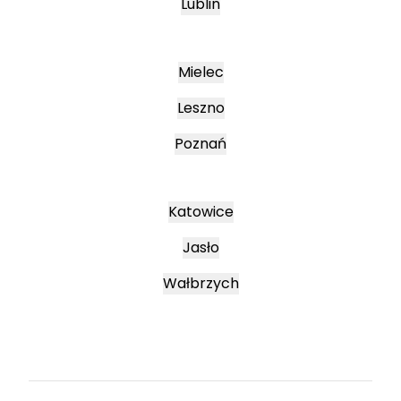
Lublin
Mielec
Leszno
Poznań
Katowice
Jasło
Wałbrzych