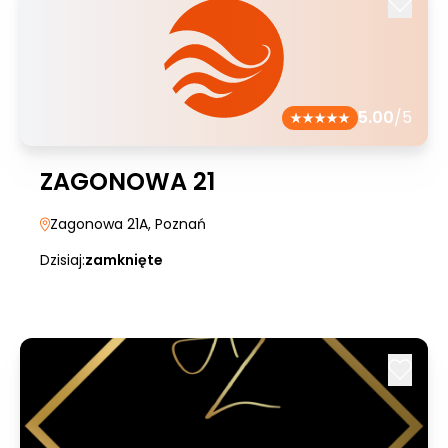
5.00
/5
ZAGONOWA 21
Zagonowa 21A
, Poznań
Dzisiaj:
zamknięte