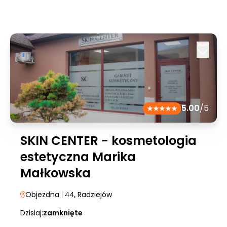
5.00
/5
SKIN CENTER - kosmetologia
estetyczna Marika
Małkowska
Objezdna
| 44
, Radziejów
Dzisiaj:
zamknięte