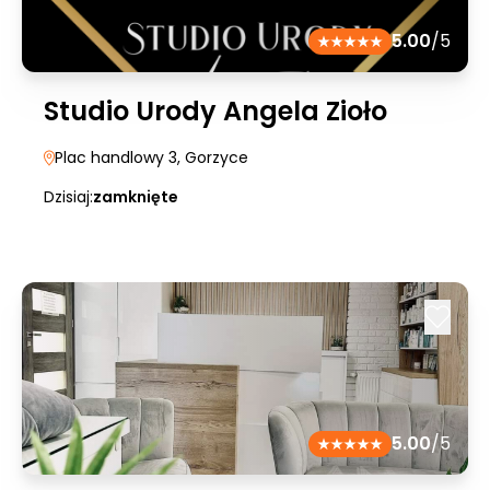
5.00
/5
Studio Urody Angela Zioło
Plac handlowy 3
, Gorzyce
Dzisiaj:
zamknięte
5.00
/5