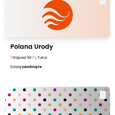
Polana Urody
Gajowa 56
| 1
, Tulce
Dzisiaj:
zamknięte