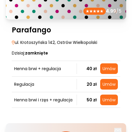
4.99
/5
Parafango
ul. Krotoszyńska 142
, Ostrów Wielkopolski
Dzisiaj:
zamknięte
Henna brwi + regulacja
40 zł
Umów
Regulacja
20 zł
Umów
Henna brwi i rzęs + regulacja
50 zł
Umów