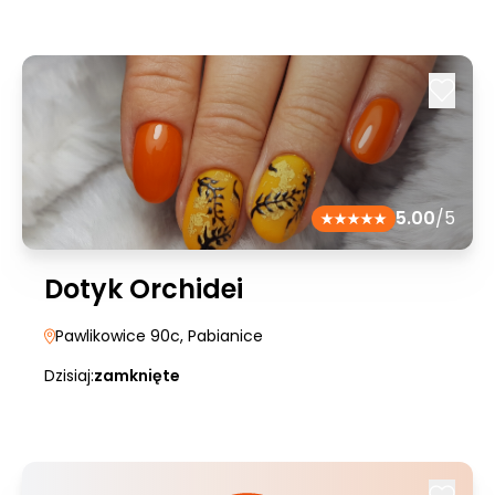
5.00
/5
Dotyk Orchidei
Pawlikowice 90c
, Pabianice
Dzisiaj:
zamknięte