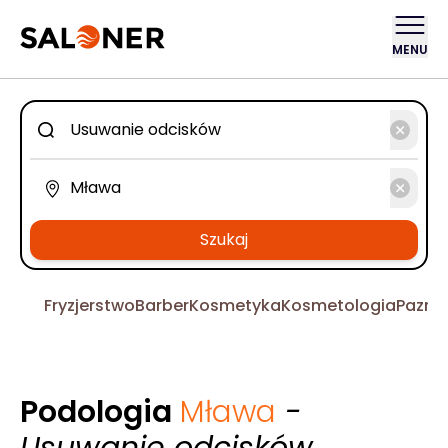
MENU
Szukaj
Fryzjerstwo
Barber
Kosmetyka
Kosmetologia
Pazno
Podologia
Mława
-