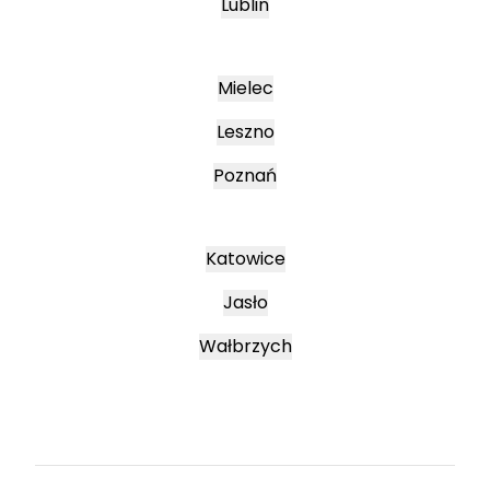
Lublin
Mielec
Leszno
Poznań
Katowice
Jasło
Wałbrzych