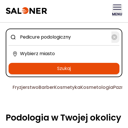
MENU
Szukaj
Fryzjerstwo
Barber
Kosmetyka
Kosmetologia
Pazno
Podologia w Twojej okolicy