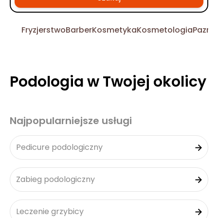
Fryzjerstwo
Barber
Kosmetyka
Kosmetologia
Pazno
Podologia w Twojej okolicy
Najpopularniejsze usługi
Pedicure podologiczny
Zabieg podologiczny
Leczenie grzybicy