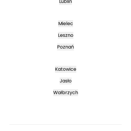
Lublin
Mielec
Leszno
Poznań
Katowice
Jasło
Wałbrzych