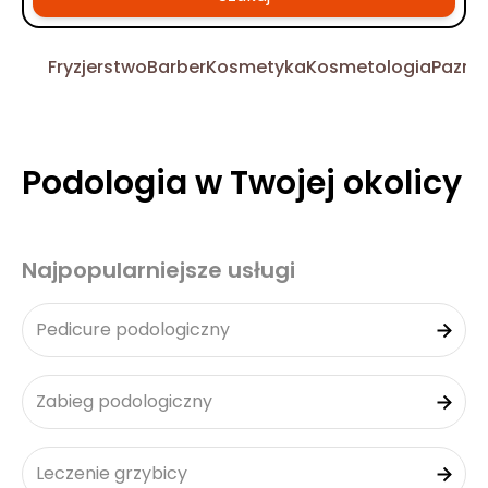
Fryzjerstwo
Barber
Kosmetyka
Kosmetologia
Pazno
Podologia w Twojej okolicy
Najpopularniejsze usługi
Pedicure podologiczny
Zabieg podologiczny
Leczenie grzybicy