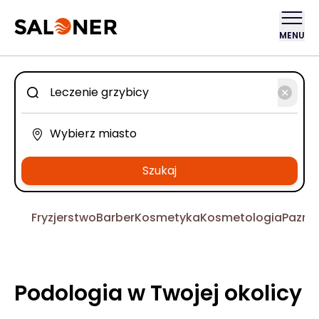
MENU
Szukaj
Fryzjerstwo
Barber
Kosmetyka
Kosmetologia
Pazno
Podologia w Twojej okolicy