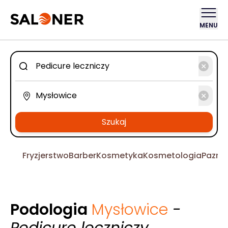
MENU
Szukaj
Fryzjerstwo
Barber
Kosmetyka
Kosmetologia
Pazno
Podologia
Mysłowice
-