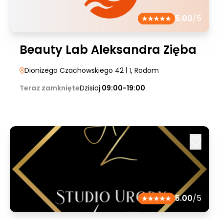
5.00
/5
Beauty Lab Aleksandra Zięba
Dionizego Czachowskiego 42
| 1
, Radom
Teraz zamknięte
Dzisiaj:
09:00-19:00
5.00
/5