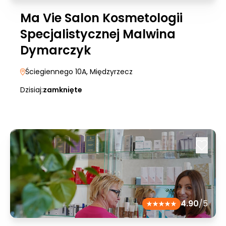
Ma Vie Salon Kosmetologii
Specjalistycznej Malwina
Dymarczyk
Ściegiennego 10A
, Międzyrzecz
Dzisiaj:
zamknięte
4.90
/5