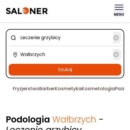
MENU
Szukaj
Fryzjerstwo
Barber
Kosmetyka
Kosmetologia
Pazno
Podologia
Wałbrzych
-