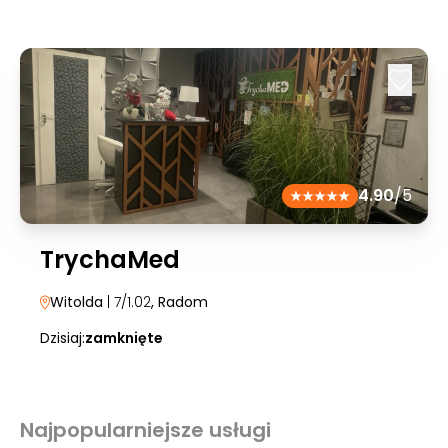
4.90
/5
TrychaMed
Witolda
| 7/1.02
, Radom
Dzisiaj:
zamknięte
Najpopularniejsze usługi