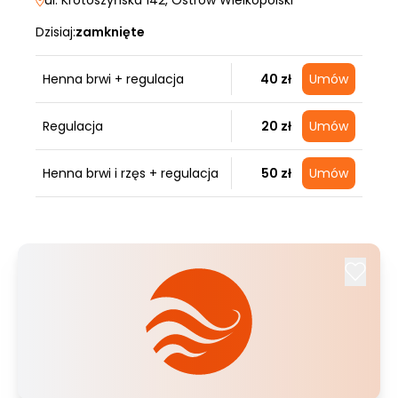
ul. Krotoszyńska 142
, Ostrów Wielkopolski
Dzisiaj:
zamknięte
Henna brwi + regulacja
40 zł
Umów
Regulacja
20 zł
Umów
Henna brwi i rzęs + regulacja
50 zł
Umów