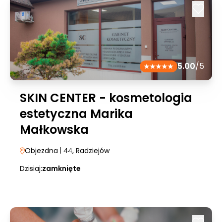
5.00
/5
SKIN CENTER - kosmetologia
estetyczna Marika
Małkowska
Objezdna
| 44
, Radziejów
Dzisiaj:
zamknięte