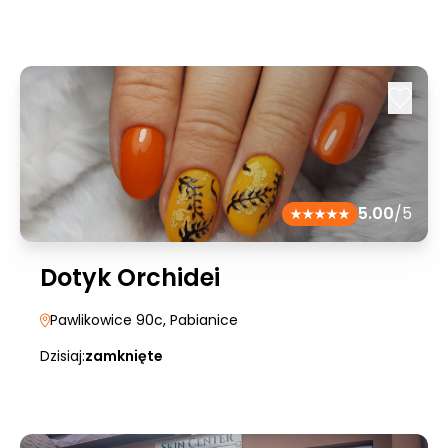
5.00
/5
Dotyk Orchidei
Pawlikowice 90c
, Pabianice
Dzisiaj:
zamknięte