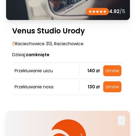
4.92
/5
Venus Studio Urody
Raciechowice 313
, Raciechowice
Dzisiaj:
zamknięte
Przekłuwanie uszu
140 zł
Umów
Przekłuwanie nosa
130 zł
Umów