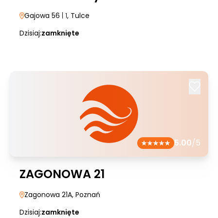
Gajowa 56
| 1
, Tulce
Dzisiaj:
zamknięte
5.00
/5
ZAGONOWA 21
Zagonowa 21A
, Poznań
Dzisiaj:
zamknięte