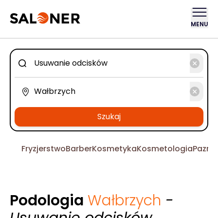
MENU
Szukaj
Fryzjerstwo
Barber
Kosmetyka
Kosmetologia
Pazno
Podologia
Wałbrzych
-