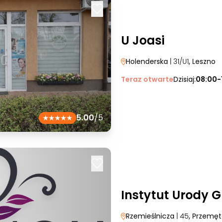
U Joasi
Holenderska
| 31/U1
, Leszno
Teraz otwarte
Dzisiaj:
08:00-
5.00
/5
Instytut Urody 
Rzemieślnicza
| 45
, Przemęt