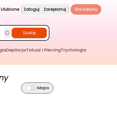
Ulubione
Zaloguj
Zarejestruj
Dla Salonu
Szukaj
gia
Depilacja
Tatuaż i Piercing
Trychologia
ny
Mapa
Przełącz widok mapy