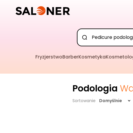
Fryzjerstwo
Barber
Kosmetyka
Kosmetolo
Podologia
Wa
Sortowanie
Domyślnie