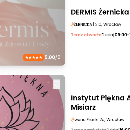
DERMIS Żernicka
ŻERNICKA
| 210
, Wrocław
Teraz otwarte
Dzisiaj:
09:00-
5.00
/5
Instytut Piękna 
Misiarz
Iwana Franki 2u
, Wrocław