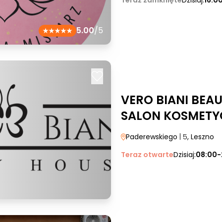
Teraz zamknięte
Dzisiaj:
16:0
5.00
/5
VERO BIANI BEA
SALON KOSMETY
Paderewskiego
| 5
, Leszno
Teraz otwarte
Dzisiaj:
08:00-