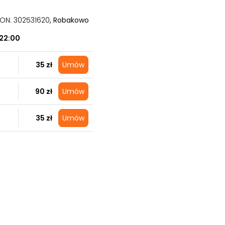
GON: 302531620
, Robakowo
22:00
35 zł
Umów
90 zł
Umów
35 zł
Umów