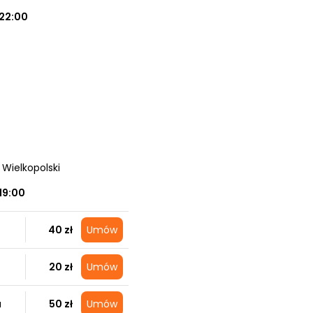
22:00
 Wielkopolski
19:00
40 zł
Umów
20 zł
Umów
a
50 zł
Umów