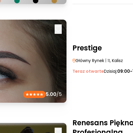
Prestige
Główny Rynek
| 11
, Kalisz
Teraz otwarte
Dzisiaj:
09:00-
5.00
/5
Renesans Piękn
Profesjonalna