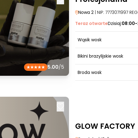
Nowa 2
| NIP: 7773071997 RE
Teraz otwarte
Dzisiaj:
08:00-
Wąsik wosk
Bikini brazylijskie wosk
5.00
/5
Broda wosk
GLOW FACTORY