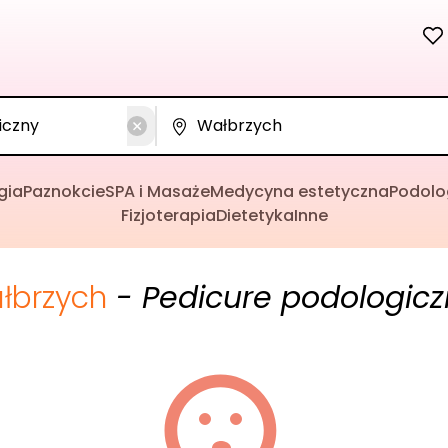
gia
Paznokcie
SPA i Masaże
Medycyna estetyczna
Podolo
Fizjoterapia
Dietetyka
Inne
łbrzych
- Pedicure podologicz