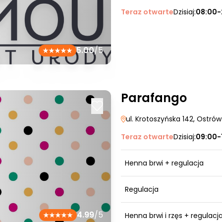
Teraz otwarte
Dzisiaj:
08:00-
5.00
/5
Parafango
ul. Krotoszyńska 142
, Ostrów
Teraz otwarte
Dzisiaj:
09:00-
Henna brwi + regulacja
Regulacja
4.99
/5
Henna brwi i rzęs + regulacj