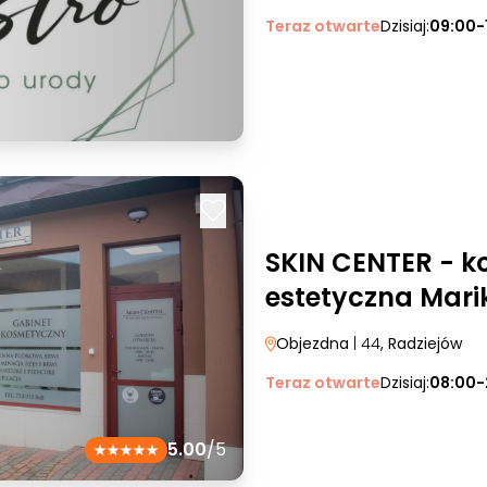
Teraz otwarte
Dzisiaj:
09:00-
SKIN CENTER - k
estetyczna Mar
Objezdna
| 44
, Radziejów
Teraz otwarte
Dzisiaj:
08:00-
5.00
/5