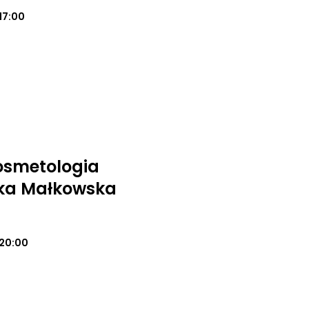
17:00
osmetologia
ika Małkowska
20:00