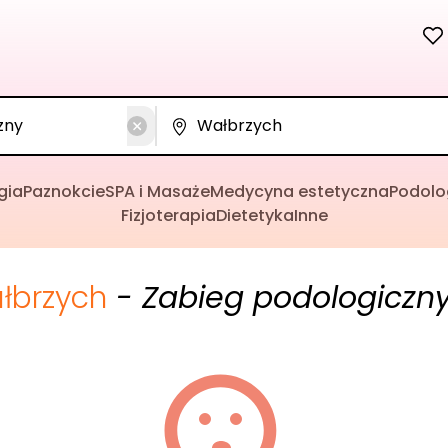
gia
Paznokcie
SPA i Masaże
Medycyna estetyczna
Podolo
Fizjoterapia
Dietetyka
Inne
łbrzych
- Zabieg podologiczn