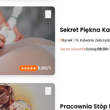
Sekret Piękna K
Rynek
| 19
, Kalwaria Zebrzy
Teraz otwarte
Dzisiaj:
09:00-
5.00
/5
Pracownia Stóp 