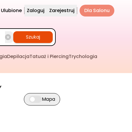
Ulubione
Zaloguj
Zarejestruj
Dla Salonu
Szukaj
gia
Depilacja
Tatuaż i Piercing
Trychologia
y
Mapa
Przełącz widok mapy