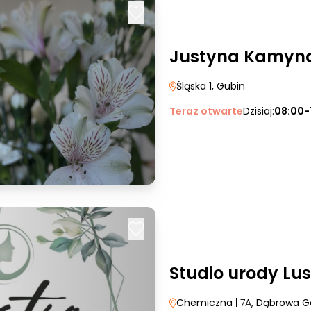
Justyna Kamyna
Śląska 1
, Gubin
Teraz otwarte
Dzisiaj:
08:00-
Studio urody Lus
Chemiczna
| 7A
, Dąbrowa G