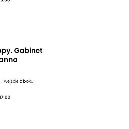
19:00
opy. Gabinet
oanna
o - wejście z boku
17:00