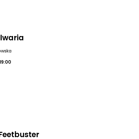
alwaria
dowska
19:00
Feetbuster