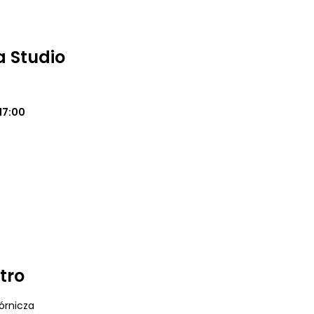
 Studio
17:00
tro
órnicza