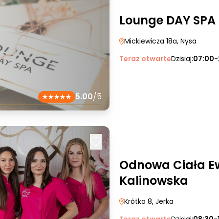
Lounge DAY SPA
Mickiewicza 18a
, Nysa
Teraz otwarte
Dzisiaj:
07:00-
5.00
/5
Odnowa Ciała Ew
Kalinowska
Krótka 8
, Jerka