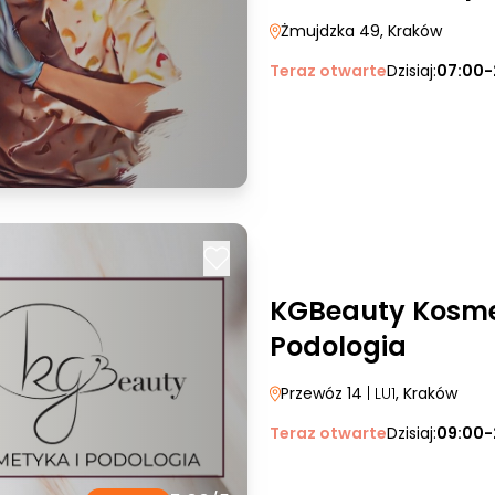
Żmujdzka 49
, Kraków
Teraz otwarte
Dzisiaj:
07:00-
KGBeauty Kosme
Podologia
Przewóz 14
| LU1
, Kraków
Teraz otwarte
Dzisiaj:
09:00-