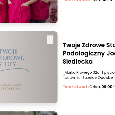
Teraz otwarte
Dzisiaj:
08:30-
Twoje Zdrowe St
Podologiczny J
Siedlecka
Marka Prawego 32c
| I piętr
budynku
, Strzelce Opolskie
Teraz otwarte
Dzisiaj:
09:00-