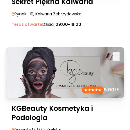
Sekret Piękna Kalwaria
Rynek
| 19
, Kalwaria Zebrzydowska
Teraz otwarte
Dzisiaj:
09:00-19:00
5.00
/5
KGBeauty Kosmetyka i
Podologia