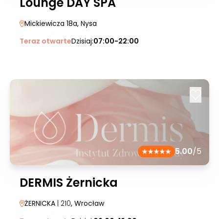
Lounge DAY SPA
Mickiewicza 18a
, Nysa
Teraz otwarte
Dzisiaj:
07:00-22:00
5.00
/5
DERMIS Żernicka
ŻERNICKA
| 210
, Wrocław