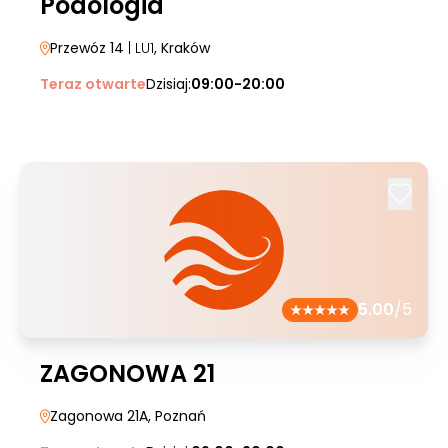
Podologia
Przewóz 14
| LU1
, Kraków
Teraz otwarte
Dzisiaj:
09:00-20:00
5.00
/5
ZAGONOWA 21
Zagonowa 21A
, Poznań