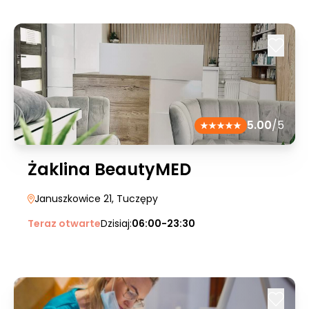
5.00
/5
Żaklina BeautyMED
Januszkowice 21
, Tuczępy
Teraz otwarte
Dzisiaj:
06:00-23:30