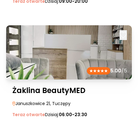
Teraz otwarte
Dzisiaj:
09:00-20:00
5.00
/5
Żaklina BeautyMED
Januszkowice 21
, Tuczępy
Teraz otwarte
Dzisiaj:
06:00-23:30