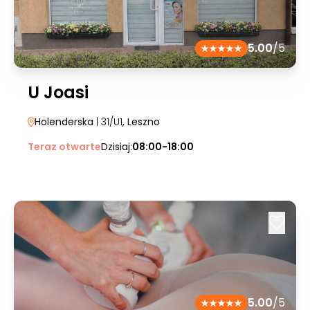
5.00
/5
U Joasi
Holenderska
| 31/U1
, Leszno
Teraz otwarte
Dzisiaj:
08:00-18:00
5.00
/5