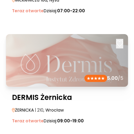
Mickiewicza 18a
, Nysa
Teraz otwarte
Dzisiaj:
07:00-22:00
5.00
/5
DERMIS Żernicka
ŻERNICKA
| 210
, Wrocław
Teraz otwarte
Dzisiaj:
09:00-19:00