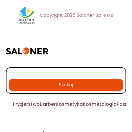
Copyright 2026 Saloner Sp. z o.o.
Szukaj
Fryzjerstwo
Barber
Kosmetyka
Kosmetologia
Pazno