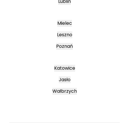
Lublin
Mielec
Leszno
Poznań
Katowice
Jasło
Wałbrzych