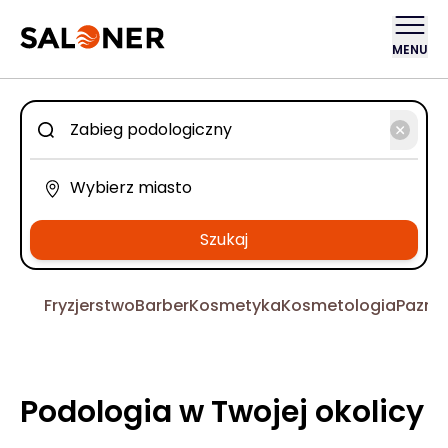
MENU
Szukaj
Fryzjerstwo
Barber
Kosmetyka
Kosmetologia
Pazno
Podologia w Twojej okolicy