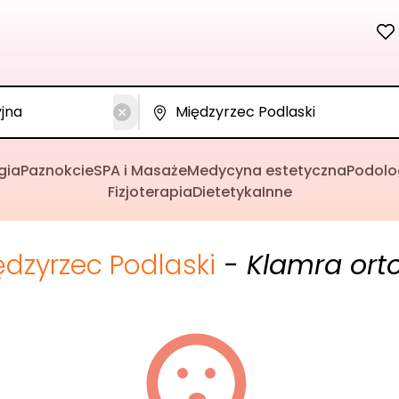
gia
Paznokcie
SPA i Masaże
Medycyna estetyczna
Podolo
Fizjoterapia
Dietetyka
Inne
ędzyrzec Podlaski
- Klamra ort