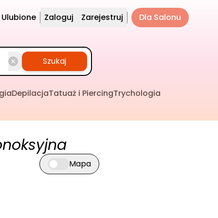
Ulubione
Zaloguj
Zarejestruj
Dla Salonu
Szukaj
gia
Depilacja
Tatuaż i Piercing
Trychologia
onoksyjna
Mapa
Przełącz widok mapy