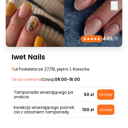
4.99
/5
Iwet Nails
ul Podwisłocze 27/19, piętro 1
, Rzeszów
Teraz otwarte
Dzisiaj:
08:00-16:00
Tamponada wrastającego pa
50 zł
Umów
znokcia
Korekcja wrastającego paznok
100 zł
Umów
cia z założniem tamponady