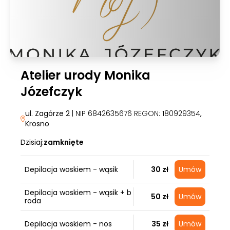
Atelier urody Monika
Józefczyk
ul. Zagórze 2
| NIP 6842635676 REGON: 180929354
,
Krosno
Dzisiaj:
zamknięte
Depilacja woskiem - wąsik
30 zł
Umów
Depilacja woskiem - wąsik + b
50 zł
Umów
roda
Depilacja woskiem - nos
35 zł
Umów