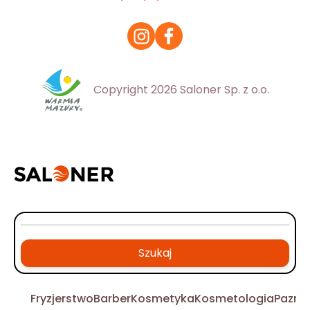
Copyright 2026 Saloner Sp. z o.o.
Szukaj
Fryzjerstwo
Barber
Kosmetyka
Kosmetologia
Pazno