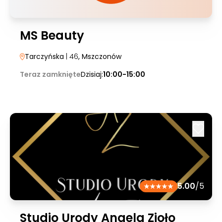
MS Beauty
Tarczyńska
| 46
, Mszczonów
Teraz zamknięte
Dzisiaj:
10:00-15:00
5.00
/5
Studio Urody Angela Zioło