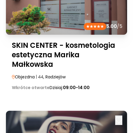
5.00
/5
SKIN CENTER - kosmetologia
estetyczna Marika
Małkowska
Objezdna
| 44
, Radziejów
Wkrótce otwarte
Dzisiaj:
09:00-14:00