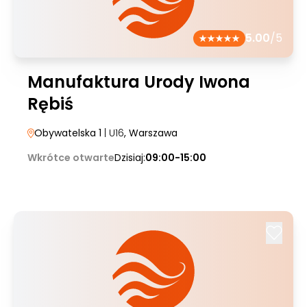
5.00
/5
Manufaktura Urody Iwona
Rębiś
Obywatelska 1
| U16
, Warszawa
Wkrótce otwarte
Dzisiaj:
09:00-15:00