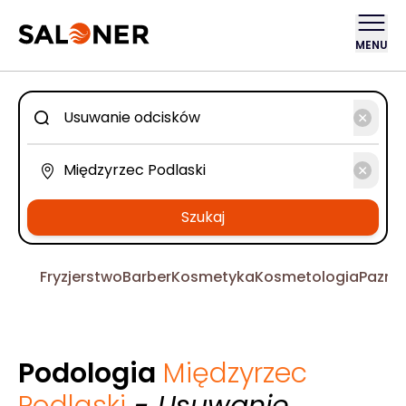
MENU
Szukaj
Fryzjerstwo
Barber
Kosmetyka
Kosmetologia
Pazno
Podologia
Międzyrzec