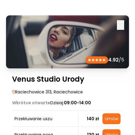
4.92
/5
Venus Studio Urody
Raciechowice 313
, Raciechowice
Wkrótce otwarte
Dzisiaj:
09:00-14:00
Przekłuwanie uszu
140 zł
Umów
Przekłuwanie nosa
130 zł
Umów