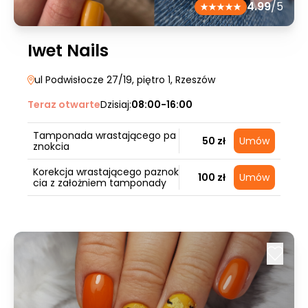
4.99
/5
Iwet Nails
ul Podwisłocze 27/19, piętro 1
, Rzeszów
Teraz otwarte
Dzisiaj:
08:00-16:00
Tamponada wrastającego pa
50 zł
Umów
znokcia
Korekcja wrastającego paznok
100 zł
Umów
cia z założniem tamponady