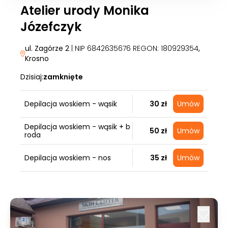
Atelier urody Monika
Józefczyk
ul. Zagórze 2
| NIP 6842635676 REGON: 180929354
,
Krosno
Dzisiaj:
zamknięte
Depilacja woskiem - wąsik
30 zł
Umów
Depilacja woskiem - wąsik + b
50 zł
Umów
roda
Depilacja woskiem - nos
35 zł
Umów