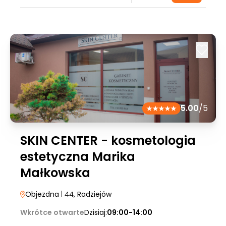
5.00
/5
SKIN CENTER - kosmetologia
estetyczna Marika
Małkowska
Objezdna
| 44
, Radziejów
Wkrótce otwarte
Dzisiaj:
09:00-14:00