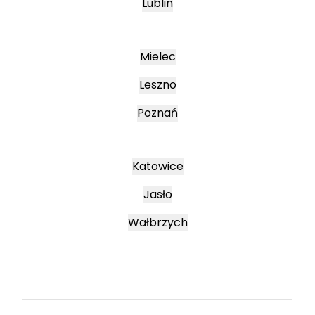
Lublin
Mielec
Leszno
Poznań
Katowice
Jasło
Wałbrzych