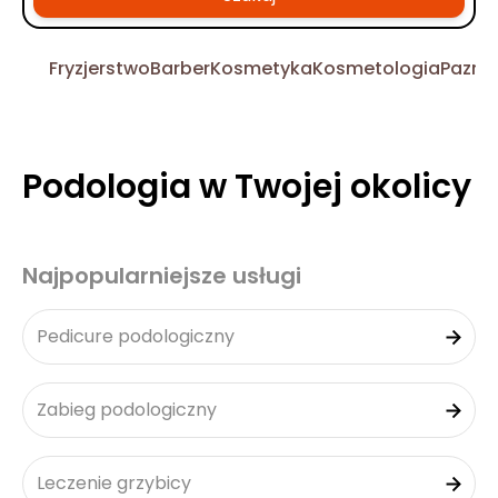
Fryzjerstwo
Barber
Kosmetyka
Kosmetologia
Pazno
Podologia w Twojej okolicy
Najpopularniejsze usługi
Pedicure podologiczny
Zabieg podologiczny
Leczenie grzybicy