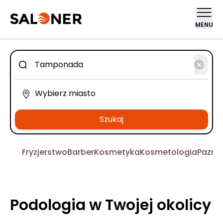
MENU
Szukaj
Fryzjerstwo
Barber
Kosmetyka
Kosmetologia
Pazno
Podologia w Twojej okolicy