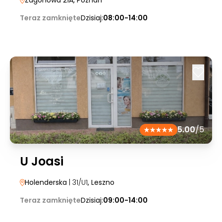
Zagonowa 21A
, Poznań
Teraz zamknięte
Dzisiaj:
08:00-14:00
5.00
/5
U Joasi
Holenderska
| 31/U1
, Leszno
Teraz zamknięte
Dzisiaj:
09:00-14:00