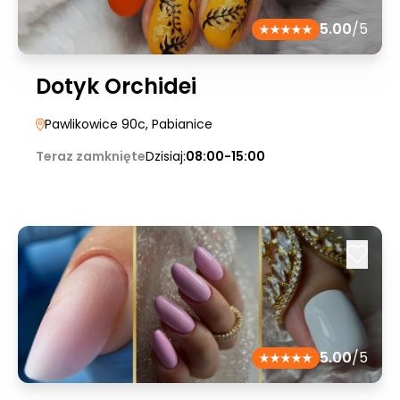
5.00
/5
Dotyk Orchidei
Pawlikowice 90c
, Pabianice
Teraz zamknięte
Dzisiaj:
08:00-15:00
5.00
/5