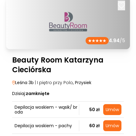
4.94
/5
Beauty Room Katarzyna
Cieciórska
Leśna 3b
| I piętro przy Polo
, Przysiek
Dzisiaj:
zamknięte
Depilacja woskiem - wąsik/ br
50 zł
Umów
oda
Depilacja woskiem - pachy
60 zł
Umów