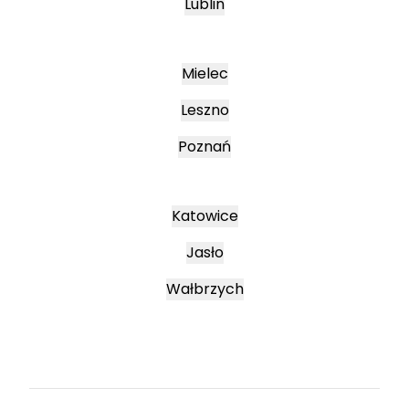
Lublin
Mielec
Leszno
Poznań
Katowice
Jasło
Wałbrzych