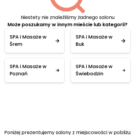
Niestety nie znaleźliśmy żadnego salonu
Może poszukamy w innym mieście lub kategorii?
SPA i Masaże w
SPA i Masaże w
Śrem
Buk
SPA i Masaże w
SPA i Masaże w
Poznań
Świebodzin
Poniżej prezentujemy salony z miejscowości w pobliżu: