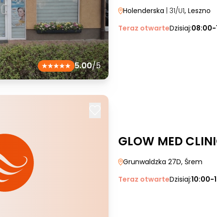
Holenderska
| 31/U1
, Leszno
Teraz otwarte
Dzisiaj:
08:00-
5.00
/5
GLOW MED CLIN
Grunwaldzka 27D
, Śrem
Teraz otwarte
Dzisiaj:
10:00-