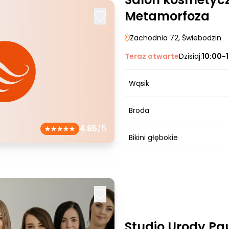
Metamorfoza
Zachodnia 72
, Świebodzin
Teraz otwarte
Dzisiaj:
10:00-
Wąsik
Broda
4.85
/5
Bikini głębokie
Studio Urody Pa