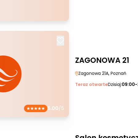
ZAGONOWA 21
Zagonowa 21A
, Poznań
Teraz otwarte
Dzisiaj:
09:00-
5.00
/5
Salon kosmetycz