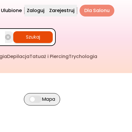
Ulubione
Zaloguj
Zarejestruj
Dla Salonu
Szukaj
gia
Depilacja
Tatuaż i Piercing
Trychologia
Mapa
Przełącz widok mapy