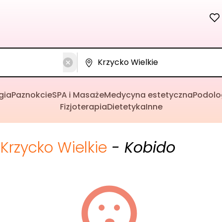
gia
Paznokcie
SPA i Masaże
Medycyna estetyczna
Podolo
Fizjoterapia
Dietetyka
Inne
Krzycko Wielkie
- Kobido