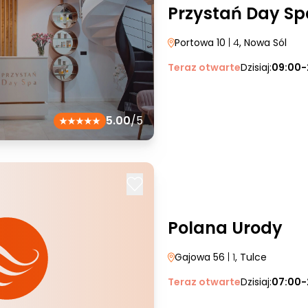
Przystań Day Sp
Portowa 10
| 4
, Nowa Sól
Teraz otwarte
Dzisiaj:
09:00-
5.00
/5
Polana Urody
Gajowa 56
| 1
, Tulce
Teraz otwarte
Dzisiaj:
07:00-