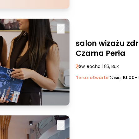
salon wizażu zdr
Czarna Perła
Św. Rocha
| 83
, Buk
Teraz otwarte
Dzisiaj:
10:00-