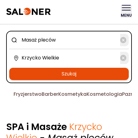
MENU
Szukaj
Fryzjerstwo
Barber
Kosmetyka
Kosmetologia
Pazno
SPA i Masaże
Krzycko