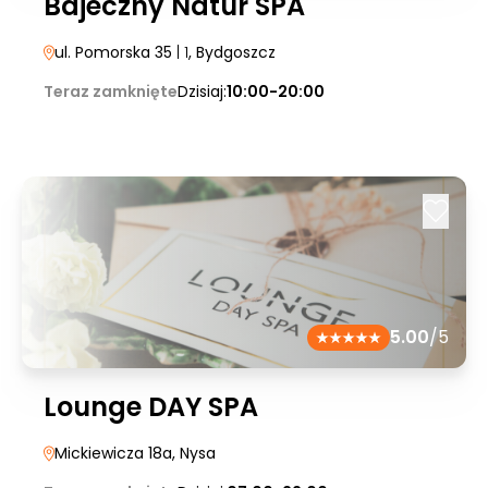
Bajeczny Natur SPA
ul. Pomorska 35
| 1
, Bydgoszcz
Teraz zamknięte
Dzisiaj:
10:00-20:00
5.00
/5
Lounge DAY SPA
Mickiewicza 18a
, Nysa