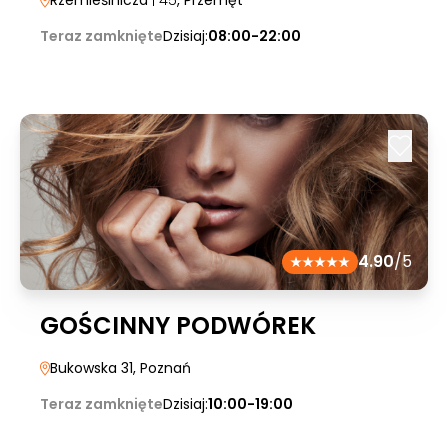
Rzemieślnicza
| 45
, Przemęt
Teraz zamknięte
Dzisiaj:
08:00-22:00
4.90
/5
GOŚCINNY PODWÓREK
Bukowska 31
, Poznań
Teraz zamknięte
Dzisiaj:
10:00-19:00