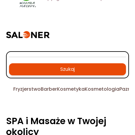
Szukaj
Fryzjerstwo
Barber
Kosmetyka
Kosmetologia
Pazno
SPA i Masaże w Twojej
okolicy