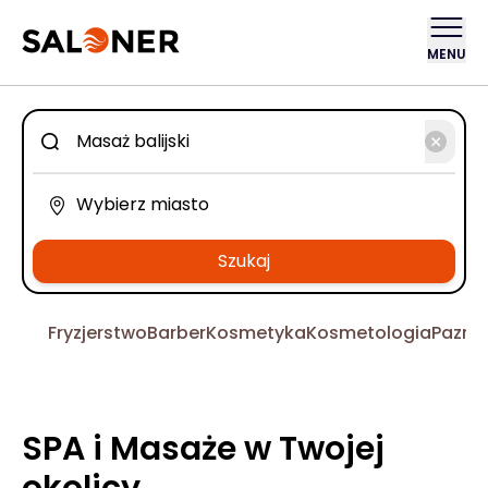
MENU
Szukaj
Fryzjerstwo
Barber
Kosmetyka
Kosmetologia
Pazno
SPA i Masaże w Twojej