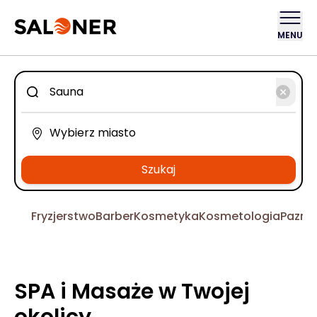
MENU
Szukaj
Fryzjerstwo
Barber
Kosmetyka
Kosmetologia
Pazno
SPA i Masaże w Twojej