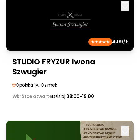
4.99
/5
STUDIO FRYZUR Iwona
Szwugier
Opolska 1A
, Ozimek
Wkrótce otwarte
Dzisiaj:
08:00-19:00