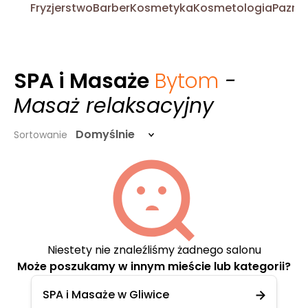
Fryzjerstwo
Barber
Kosmetyka
Kosmetologia
Pazno
SPA i Masaże
Bytom
-
Masaż relaksacyjny
Domyślnie
Sortowanie
Niestety nie znaleźliśmy żadnego salonu
Może poszukamy w innym mieście lub kategorii?
SPA i Masaże w Gliwice