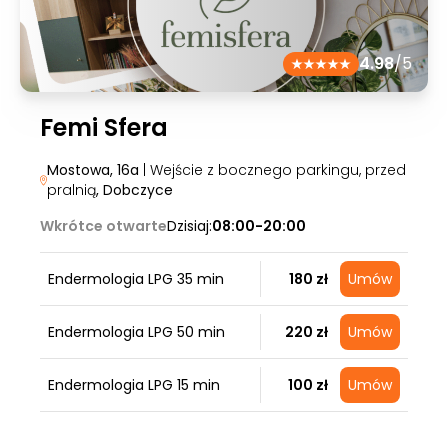
4.98
/5
Femi Sfera
Mostowa, 16a
| Wejście z bocznego parkingu, przed
pralnią
, Dobczyce
Wkrótce otwarte
Dzisiaj:
08:00-20:00
Endermologia LPG 35 min
180 zł
Umów
Endermologia LPG 50 min
220 zł
Umów
Endermologia LPG 15 min
100 zł
Umów