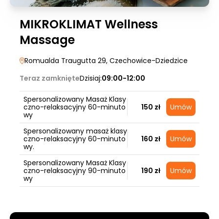
MIKROKLIMAT Wellness
Massage
Romualda Traugutta 29
, Czechowice-Dziedzice
Teraz zamknięte
Dzisiaj:
09:00-12:00
Spersonalizowany Masaż Klasy
czno-relaksacyjny 60-minuto
150 zł
Umów
wy
Spersonalizowany masaż klasy
czno-relaksacyjny 60-minuto
160 zł
Umów
wy.
Spersonalizowany Masaż Klasy
czno-relaksacyjny 90-minuto
190 zł
Umów
wy