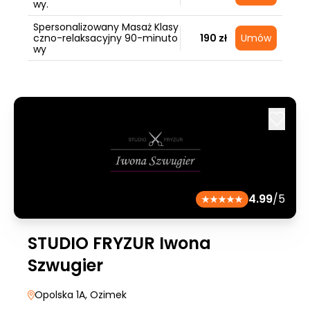
wy.
Spersonalizowany Masaż Klasy
czno-relaksacyjny 90-minuto
190 zł
Umów
wy
4.99
/5
STUDIO FRYZUR Iwona
Szwugier
Opolska 1A
, Ozimek