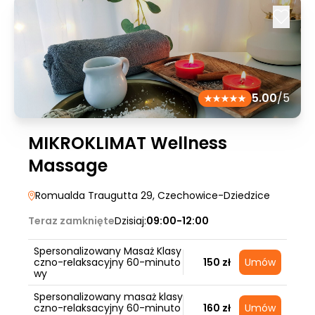
5.00
/5
MIKROKLIMAT Wellness
Massage
Romualda Traugutta 29
, Czechowice-Dziedzice
Teraz zamknięte
Dzisiaj:
09:00-12:00
Spersonalizowany Masaż Klasy
czno-relaksacyjny 60-minuto
150 zł
Umów
wy
Spersonalizowany masaż klasy
czno-relaksacyjny 60-minuto
160 zł
Umów