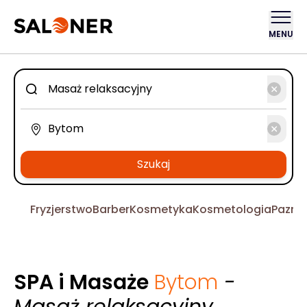
MENU
Szukaj
Fryzjerstwo
Barber
Kosmetyka
Kosmetologia
Pazno
SPA i Masaże
Bytom
-