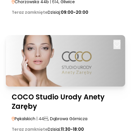
Chorzowska 44b
| 614
, Gliwice
Teraz zamknięte
Dzisiaj:
09:00-20:00
COCO Studio Urody Anety
Zaręby
Pękalskich
| 44
, Dąbrowa Górnicza
Teraz zamknięte
Dzisiaj:
11:30-18:00