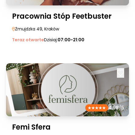
Pracownia Stóp Feetbuster
Żmujdzka 49
, Kraków
Teraz otwarte
Dzisiaj:
07:00-21:00
4.98
/5
Femi Sfera