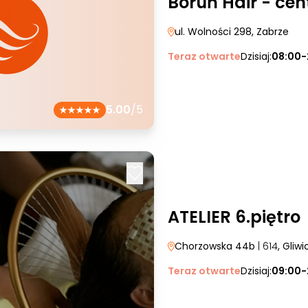
Boruń Hair - ce
ul. Wolności 298
, Zabrze
Teraz otwarte
Dzisiaj:
08:00-
5.00
/5
ATELIER 6.piętro
Chorzowska 44b
| 614
, Gliwi
Teraz otwarte
Dzisiaj:
09:00-