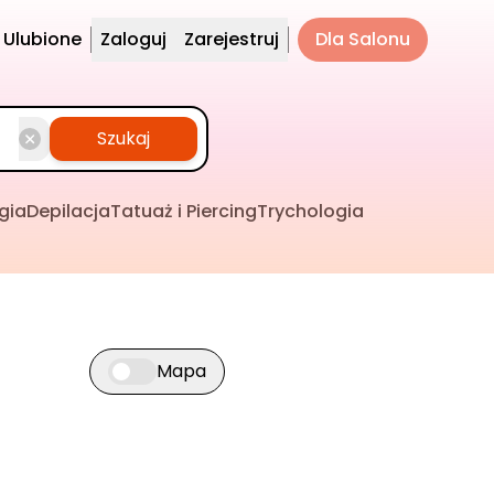
Ulubione
Zaloguj
Zarejestruj
Dla Salonu
Szukaj
gia
Depilacja
Tatuaż i Piercing
Trychologia
Mapa
Przełącz widok mapy