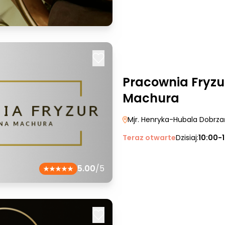
Pracownia Fryz
Machura
Mjr. Henryka-Hubala Dobrz
Teraz otwarte
Dzisiaj:
10:00-
5.00
/5