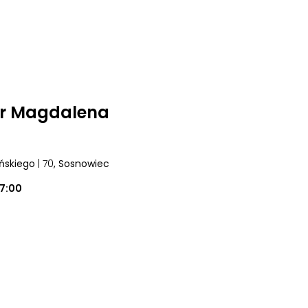
ur Magdalena
ańskiego
| 70
, Sosnowiec
17:00