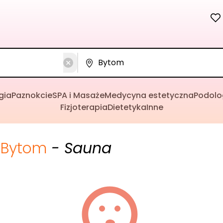
gia
Paznokcie
SPA i Masaże
Medycyna estetyczna
Podolo
Fizjoterapia
Dietetyka
Inne
Bytom
- Sauna