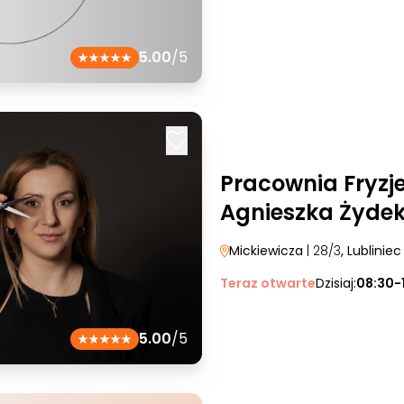
5.00
/5
Pracownia Fryzj
Agnieszka Żyde
Mickiewicza
| 28/3
, Lubliniec
Teraz otwarte
Dzisiaj:
08:30-
5.00
/5