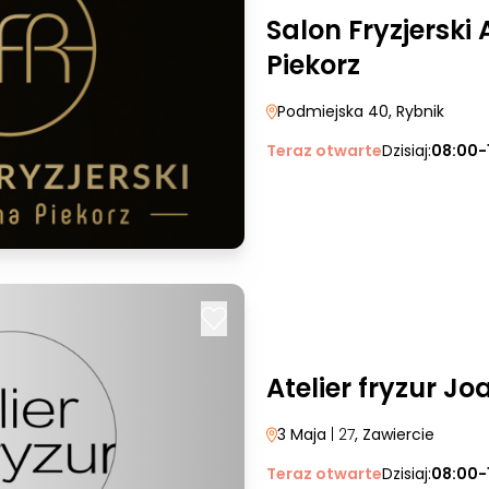
Salon Fryzjerski
Piekorz
Podmiejska 40
, Rybnik
Teraz otwarte
Dzisiaj:
08:00-
Atelier fryzur J
3 Maja
| 27
, Zawiercie
Teraz otwarte
Dzisiaj:
08:00-