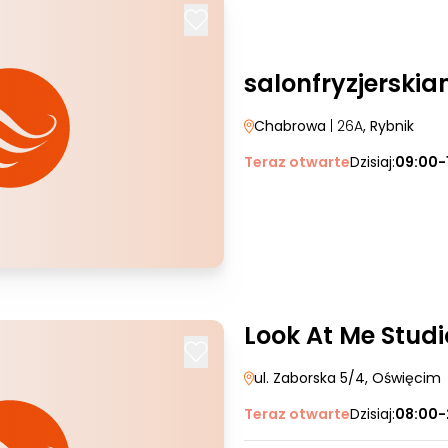
salonfryzjerski
Chabrowa
| 26A
, Rybnik
Teraz otwarte
Dzisiaj:
09:00-
Look At Me Studio
ul. Zaborska 5/4
, Oświęcim
Teraz otwarte
Dzisiaj:
08:00-