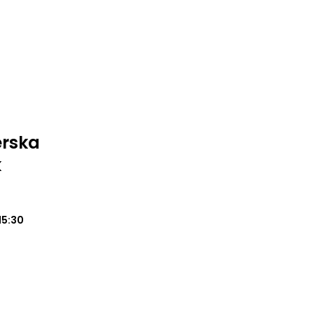
erska
k
15:30