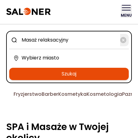
MENU
Szukaj
Fryzjerstwo
Barber
Kosmetyka
Kosmetologia
Pazno
SPA i Masaże w Twojej