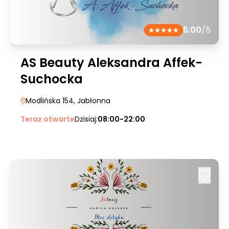
5.00
/5
AS Beauty Aleksandra Affek-
Suchocka
Modlińska 154
, Jabłonna
Teraz otwarte
Dzisiaj:
08:00-22:00