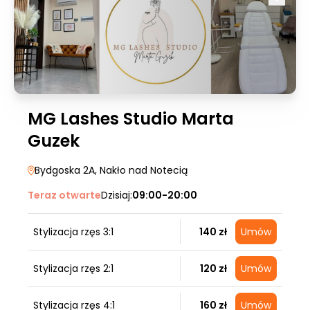
MG Lashes Studio Marta
Guzek
Bydgoska 2A
, Nakło nad Notecią
Teraz otwarte
Dzisiaj:
09:00-20:00
Stylizacja rzęs 3:1
140 zł
Umów
Stylizacja rzęs 2:1
120 zł
Umów
Stylizacja rzęs 4:1
160 zł
Umów