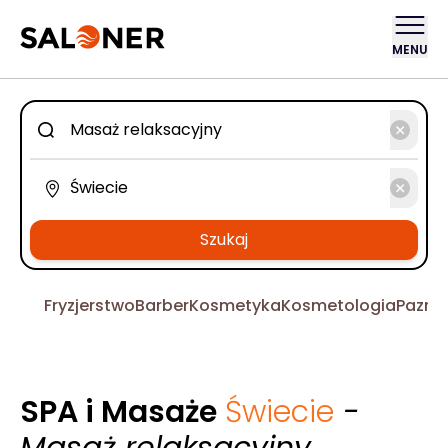
MENU
Szukaj
Fryzjerstwo
Barber
Kosmetyka
Kosmetologia
Pazno
SPA i Masaże
Świecie
-