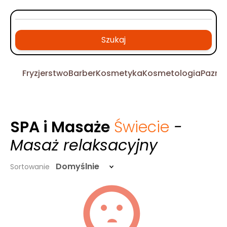
Szukaj
Fryzjerstwo
Barber
Kosmetyka
Kosmetologia
Pazno
SPA i Masaże
Świecie
-
Masaż relaksacyjny
Domyślnie
Sortowanie