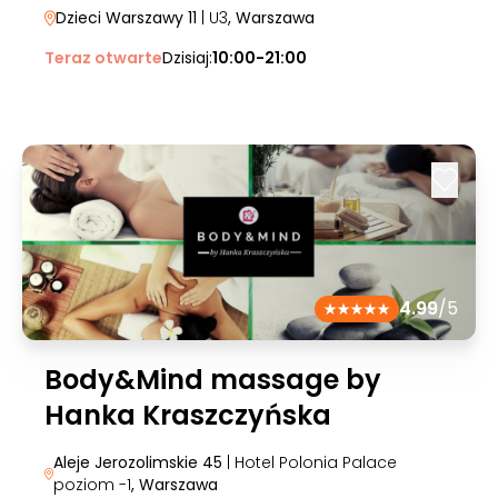
Dzieci Warszawy 11
| U3
, Warszawa
Teraz otwarte
Dzisiaj:
10:00-21:00
4.99
/5
Body&Mind massage by
Hanka Kraszczyńska
Aleje Jerozolimskie 45
| Hotel Polonia Palace
poziom -1
, Warszawa