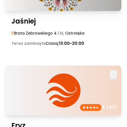
Jaśniej
Brata Żebrowskiego 4
| IV
, Ostrołęka
Teraz zamknięte
Dzisiaj:
13:00-20:00
4.74
/5
Fryz