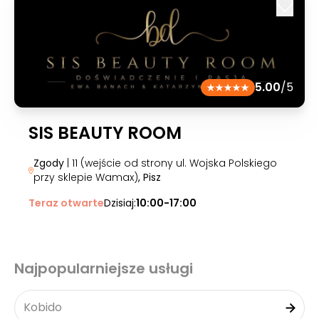
5.00
/5
SIS BEAUTY ROOM
Zgody
| 11 (wejście od strony ul. Wojska Polskiego
przy sklepie Wamax)
, Pisz
Teraz otwarte
Dzisiaj:
10:00-17:00
Najpopularniejsze usługi
Kobido