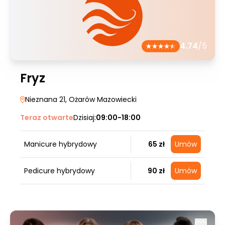
4.74
/5
Fryz
Nieznana 21
, Ożarów Mazowiecki
Teraz otwarte
Dzisiaj:
09:00-18:00
Manicure hybrydowy
65 zł
Umów
Pedicure hybrydowy
90 zł
Umów