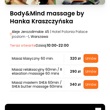
Body&Mind massage by
Hanka Kraszczyńska
Aleje Jerozolimskie 45
| Hotel Polonia Palace
poziom -1
, Warszawa
Teraz otwarte
Dzisiaj:
10:00-22:00
Masaż klasyczny 60 min.
320 zł
Umów
Masaż relaksacyjny 60min / R
290 zł
Umów
elaxation massage 60 mins
Masaż masłem SHEA 60min /
340 zł
Umów
SHEA butter massage 60mins