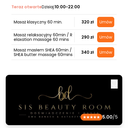
Teraz otwarte
Dzisiaj:
10:00-22:00
Masaż klasyczny 60 min.
320 zł
Umów
Masaż relaksacyjny 60min / R
290 zł
Umów
elaxation massage 60 mins
Masaż masłem SHEA 60min /
340 zł
Umów
SHEA butter massage 60mins
5.00
/5