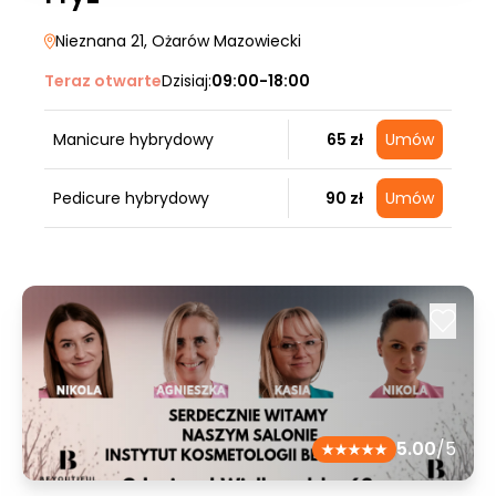
Nieznana 21
, Ożarów Mazowiecki
Teraz otwarte
Dzisiaj:
09:00-18:00
Manicure hybrydowy
65 zł
Umów
Pedicure hybrydowy
90 zł
Umów
5.00
/5