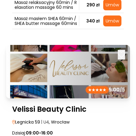
Masaż relaksacyjny 60min / R
290 zł
Umów
elaxation massage 60 mins
Masaż masłem SHEA 60min /
340 zł
Umów
SHEA butter massage 60mins
5.00
/5
Velissi Beauty Clinic
Legnicka 59
| U4
, Wrocław
Dzisiaj:
09:00-16:00