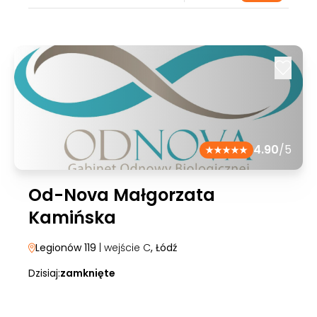
4.90
/5
Od-Nova Małgorzata
Kamińska
Legionów 119
| wejście C
, Łódź
Dzisiaj:
zamknięte