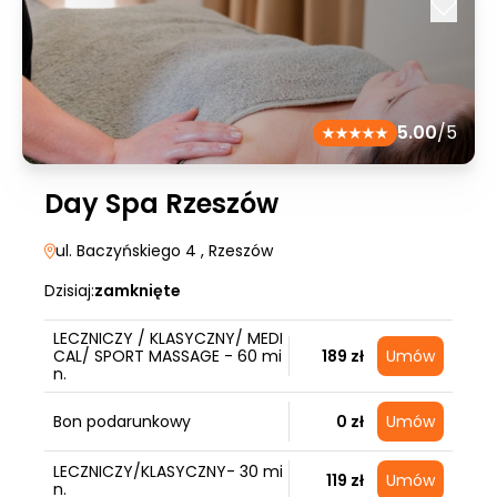
5.00
/5
Day Spa Rzeszów
ul. Baczyńskiego 4
, Rzeszów
Dzisiaj:
zamknięte
LECZNICZY / KLASYCZNY/ MEDI
CAL/ SPORT MASSAGE - 60 mi
189 zł
Umów
n.
Bon podarunkowy
0 zł
Umów
LECZNICZY/KLASYCZNY- 30 mi
119 zł
Umów
n.