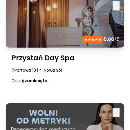
5.00
/5
Przystań Day Spa
Portowa 10
| 4
, Nowa Sól
Dzisiaj:
zamknięte