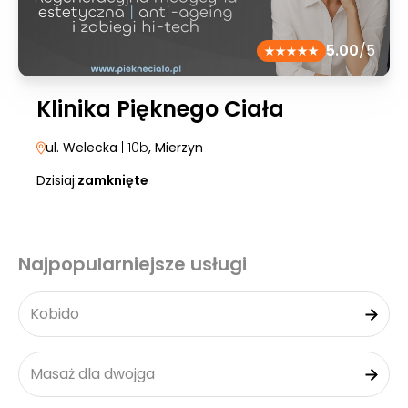
5.00
/5
Klinika Pięknego Ciała
ul. Welecka
| 10b
, Mierzyn
Dzisiaj:
zamknięte
Najpopularniejsze usługi
Kobido
Masaż dla dwojga