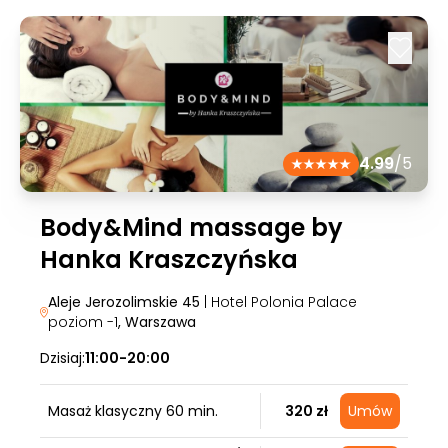
4.99
/5
Body&Mind massage by
Hanka Kraszczyńska
Aleje Jerozolimskie 45
| Hotel Polonia Palace
poziom -1
, Warszawa
Dzisiaj:
11:00-20:00
Masaż klasyczny 60 min.
320 zł
Umów