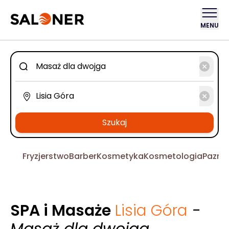
MENU
Szukaj
Fryzjerstwo
Barber
Kosmetyka
Kosmetologia
Pazno
SPA i Masaże
Lisia Góra
-