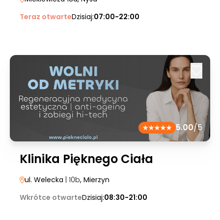
Teraz otwarte
Dzisiaj:
07:00-22:00
5.00
/5
Klinika Pięknego Ciała
ul. Welecka
| 10b
, Mierzyn
Wkrótce otwarte
Dzisiaj:
08:30-21:00