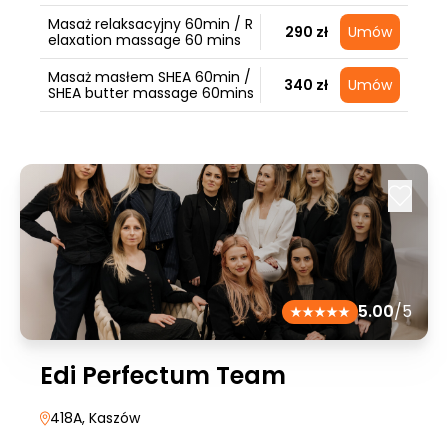
Masaż relaksacyjny 60min / R
290 zł
Umów
elaxation massage 60 mins
Masaż masłem SHEA 60min /
340 zł
Umów
SHEA butter massage 60mins
5.00
/5
Edi Perfectum Team
418A
, Kaszów