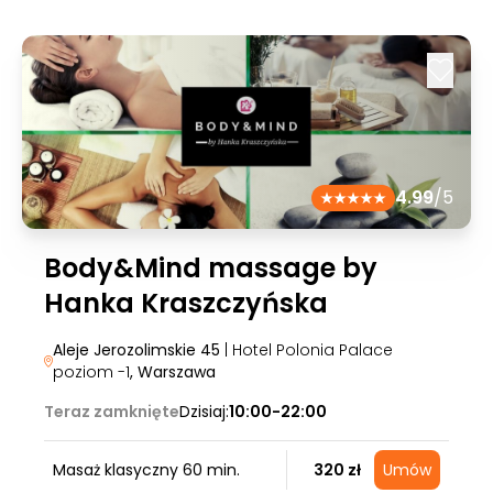
4.99
/5
Body&Mind massage by
Hanka Kraszczyńska
Aleje Jerozolimskie 45
| Hotel Polonia Palace
poziom -1
, Warszawa
Teraz zamknięte
Dzisiaj:
10:00-22:00
Masaż klasyczny 60 min.
320 zł
Umów