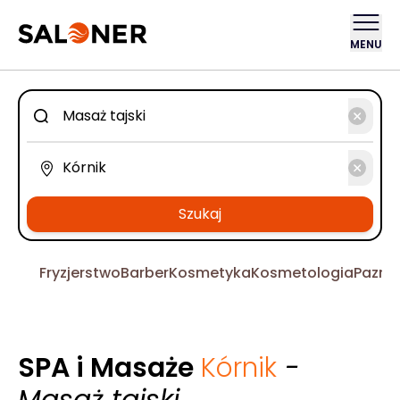
MENU
Szukaj
Fryzjerstwo
Barber
Kosmetyka
Kosmetologia
Pazno
SPA i Masaże
Kórnik
-