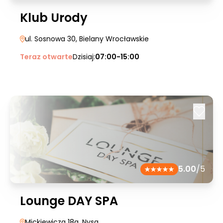
Klub Urody
ul. Sosnowa 30
, Bielany Wrocławskie
Teraz otwarte
Dzisiaj:
07:00-15:00
5.00
/5
Lounge DAY SPA
Mickiewicza 18a
, Nysa