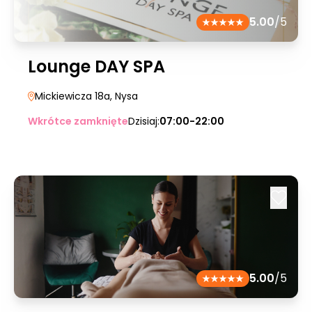
5.00
/5
Lounge DAY SPA
Mickiewicza 18a
, Nysa
Wkrótce zamknięte
Dzisiaj:
07:00-22:00
5.00
/5