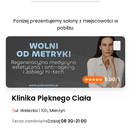
Poniżej prezentujemy salony z miejscowości w
pobliżu:
5.00
/5
Klinika Pięknego Ciała
ul. Welecka
| 10b
, Mierzyn
Teraz zamknięte
Dzisiaj:
08:30-21:00