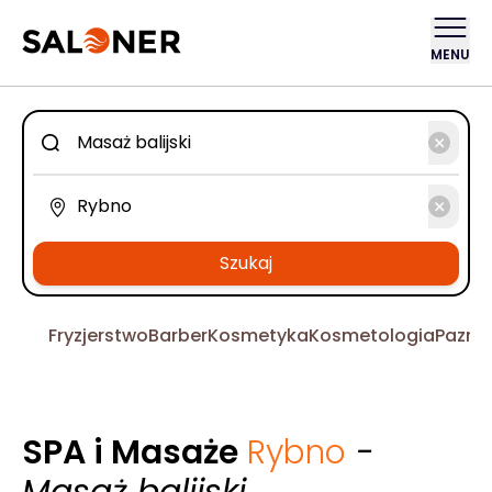
MENU
Szukaj
Fryzjerstwo
Barber
Kosmetyka
Kosmetologia
Pazno
SPA i Masaże
Rybno
-