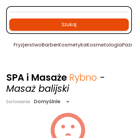
Szukaj
Fryzjerstwo
Barber
Kosmetyka
Kosmetologia
Pazno
SPA i Masaże
Rybno
-
Masaż balijski
Domyślnie
Sortowanie