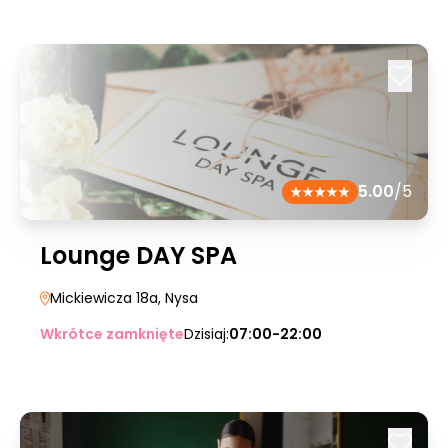
5.00
/5
Lounge DAY SPA
Mickiewicza 18a
, Nysa
Wkrótce zamknięte
Dzisiaj:
07:00-22:00