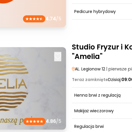
Pedicure hybrydowy
4.74
/5
Studio Fryzur i 
"Amelia"
AL. Legionow 12
| pierwsze pi
Teraz zamknięte
Dzisiaj:
09:0
Henna brwi z regulacją
Makijaż wieczorowy
4.86
/5
Regulacja brwi