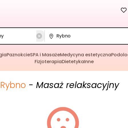
gia
Paznokcie
SPA i Masaże
Medycyna estetyczna
Podolo
Fizjoterapia
Dietetyka
Inne
Rybno
- Masaż relaksacyjny