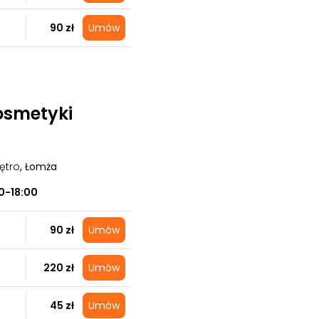
90 zł
Umów
Kosmetyki
ętro
, Łomża
0-18:00
90 zł
Umów
220 zł
Umów
45 zł
Umów