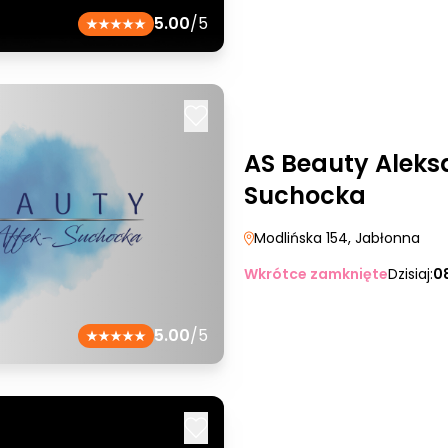
5.00
/5
AS Beauty Aleks
Suchocka
Modlińska 154
, Jabłonna
Wkrótce zamknięte
Dzisiaj:
0
5.00
/5