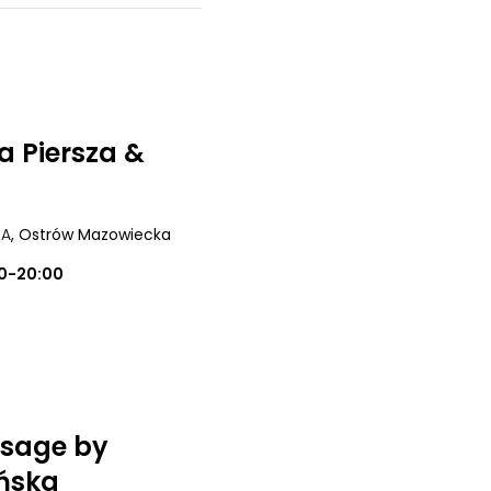
a Piersza &
 A
, Ostrów Mazowiecka
0-20:00
sage by
ńska