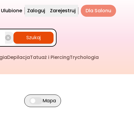
Ulubione
Zaloguj
Zarejestruj
Dla Salonu
Szukaj
gia
Depilacja
Tatuaż i Piercing
Trychologia
Mapa
Przełącz widok mapy