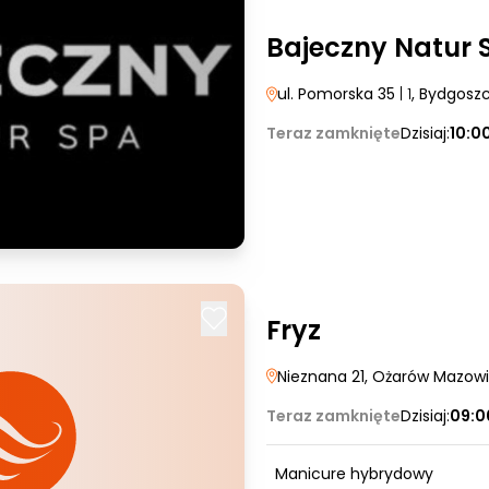
Bajeczny Natur 
ul. Pomorska 35
| 1
, Bydgosz
Teraz zamknięte
Dzisiaj:
10:0
Fryz
Nieznana 21
, Ożarów Mazowi
Teraz zamknięte
Dzisiaj:
09:0
Manicure hybrydowy