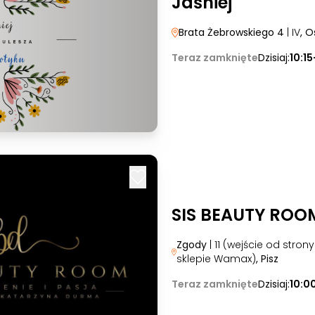
Jaśniej
Brata Żebrowskiego 4
| IV
, O
Teraz zamknięte
Dzisiaj:
10:15
SIS BEAUTY ROO
Zgody
| 11 (wejście od stron
sklepie Wamax)
, Pisz
Teraz zamknięte
Dzisiaj:
10:0