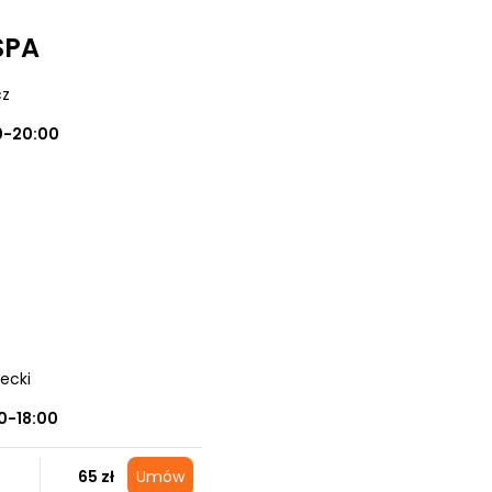
SPA
cz
0-20:00
ecki
0-18:00
65 zł
Umów