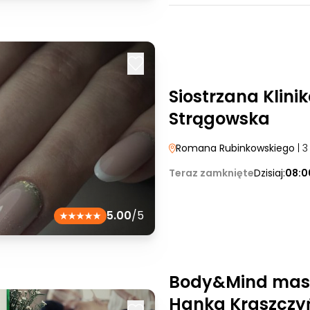
Siostrzana Klinik
Strągowska
Romana Rubinkowskiego
| 3
Teraz zamknięte
Dzisiaj:
08:0
5.00
/5
Body&Mind mas
Hanka Kraszczy