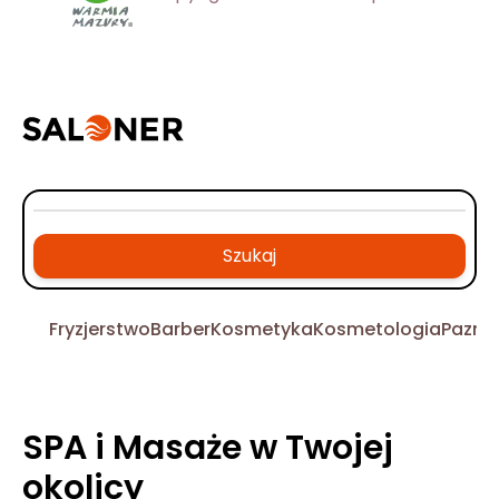
Szukaj
Fryzjerstwo
Barber
Kosmetyka
Kosmetologia
Pazno
SPA i Masaże w Twojej
okolicy