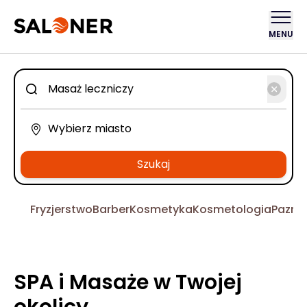
MENU
Szukaj
Fryzjerstwo
Barber
Kosmetyka
Kosmetologia
Pazno
SPA i Masaże w Twojej